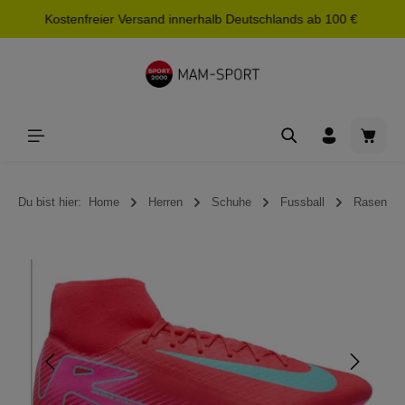
Kostenfreier Versand innerhalb Deutschlands ab 100 €
alt springen
Waren
Du bist hier:
Home
Herren
Schuhe
Fussball
Rasen
Bildergalerie überspringen