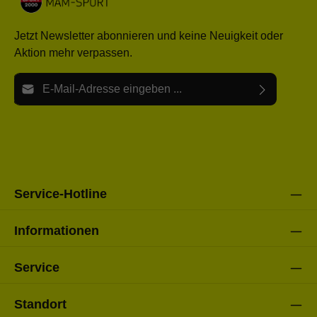
Jetzt Newsletter abonnieren und keine Neuigkeit oder
Aktion mehr verpassen.
E-Mail-Adresse*
Ich habe die
Datenschutzbestimmungen
zur Kenntnis
Die mit einem Stern (*) markierten Felder sind Pflichtfelder.
genommen und die
AGB
gelesen und bin mit ihnen
einverstanden.
Bitte gebe die oben abgebildeten Zeichen ein*
Service-Hotline
Informationen
Service
Standort