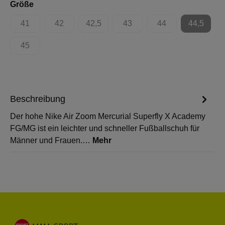
auswählen
Größe
41
42
42,5
43
44
44,5
(Diese Option ist zurzeit nicht verfügbar.)
(Diese Option ist zurzeit nicht verfügbar.)
(Diese Option ist zurzeit nicht verfügbar.)
(Diese Option ist zurzeit nicht 
(Diese Option ist zur
(Diese Op
45
(Diese Option ist zurzeit nicht verfügbar.)
Beschreibung
Der hohe Nike Air Zoom Mercurial Superfly X Academy
FG/MG ist ein leichter und schneller Fußballschuh für
Männer und Frauen.…
Mehr