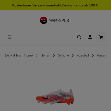
Kostenfreier Versand innerhalb Deutschlands ab 100 €
alt springen
Waren
Du bist hier:
Home
Herren
Schuhe
Fussball
Rasen
Bildergalerie überspringen