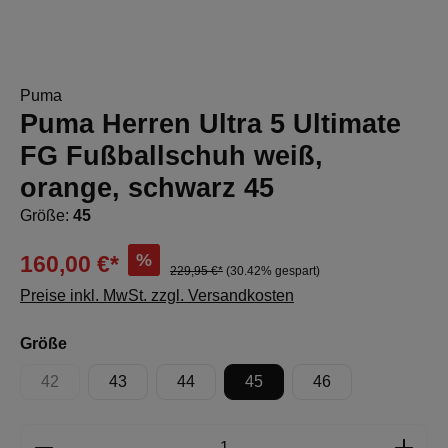
Puma
Puma Herren Ultra 5 Ultimate
FG Fußballschuh weiß,
orange, schwarz 45
Größe:
45
%
160,00 €*
229,95 €*
(30.42% gespart)
Preise inkl. MwSt. zzgl. Versandkosten
auswählen
Größe
42
43
44
45
46
(Diese Option ist zurzeit nicht verfügbar.)
Produkt Anzahl: Gib den gewünschten Wert e