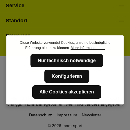
Service
Standort
Folge uns
Diese Website verwendet Cookies, um eine bestmögliche
Erfahrung bieten zu können.
Mehr Informationen ...
Nur technisch notwendige
Konfigurieren
Alle Cookies akzeptieren
* Alle Preise inkl. gesetzl. Mehrwertsteuer zzgl.
Versandkosten
und ggf. Nachnahmegebühren, wenn nicht anders angegeben.
Datenschutz
Impressum
Newsletter
© 2026 mam-sport