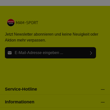
Jetzt Newsletter abonnieren und keine Neuigkeit oder
Aktion mehr verpassen.
E-Mail-Adresse*
Ich habe die
Datenschutzbestimmungen
zur Kenntnis
Die mit einem Stern (*) markierten Felder sind Pflichtfelder.
genommen und die
AGB
gelesen und bin mit ihnen
einverstanden.
Bitte gebe die oben abgebildeten Zeichen ein*
Service-Hotline
Informationen