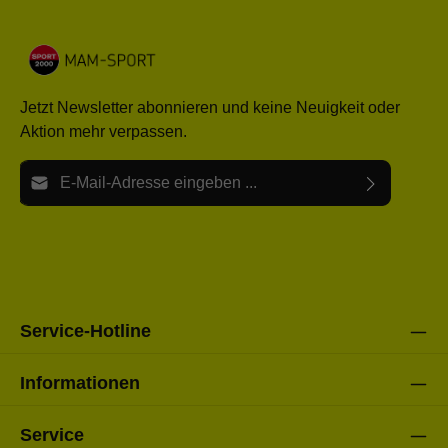
Jetzt Newsletter abonnieren und keine Neuigkeit oder
Aktion mehr verpassen.
E-Mail-Adresse*
Ich habe die
Datenschutzbestimmungen
zur Kenntnis
Die mit einem Stern (*) markierten Felder sind Pflichtfelder.
genommen und die
AGB
gelesen und bin mit ihnen
einverstanden.
Bitte gebe die oben abgebildeten Zeichen ein*
Service-Hotline
Informationen
Service