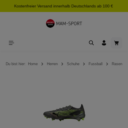
Kostenfreier Versand innerhalb Deutschlands ab 100 €
alt springen
Waren
Du bist hier:
Home
Herren
Schuhe
Fussball
Rasen
Bildergalerie überspringen