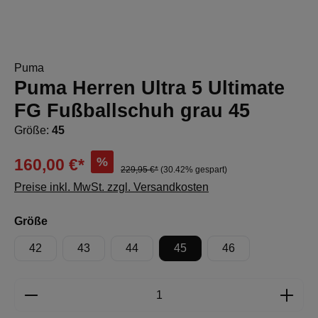
Puma
Puma Herren Ultra 5 Ultimate
FG Fußballschuh grau 45
Größe:
45
%
160,00 €*
229,95 €*
(30.42% gespart)
Preise inkl. MwSt. zzgl. Versandkosten
auswählen
Größe
42
43
44
45
46
Produkt Anzahl: Gib den gewünschten Wert e