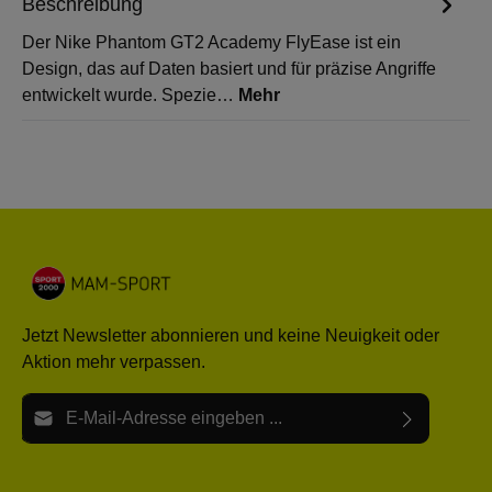
Beschreibung
Der Nike Phantom GT2 Academy FlyEase ist ein
Design, das auf Daten basiert und für präzise Angriffe
entwickelt wurde. Spezie…
Mehr
Jetzt Newsletter abonnieren und keine Neuigkeit oder
Aktion mehr verpassen.
E-Mail-Adresse*
Ich habe die
Datenschutzbestimmungen
zur Kenntnis
Die mit einem Stern (*) markierten Felder sind Pflichtfelder.
genommen und die
AGB
gelesen und bin mit ihnen