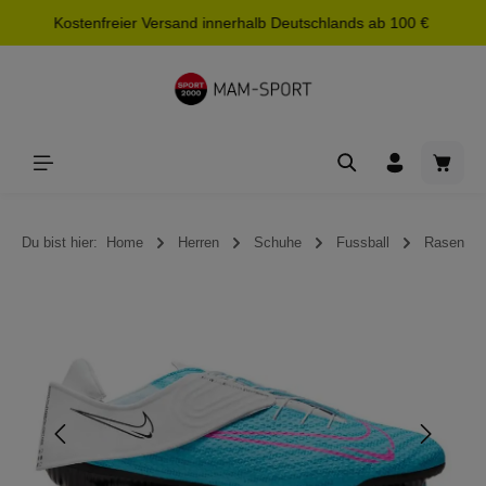
Kostenfreier Versand innerhalb Deutschlands ab 100 €
alt springen
Waren
Du bist hier:
Home
Herren
Schuhe
Fussball
Rasen
Bildergalerie überspringen