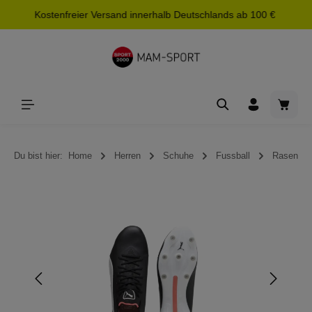
Kostenfreier Versand innerhalb Deutschlands ab 100 €
alt springen
Waren
Du bist hier:
Home
Herren
Schuhe
Fussball
Rasen
Bildergalerie überspringen