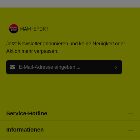
Jetzt Newsletter abonnieren und keine Neuigkeit oder
Aktion mehr verpassen.
E-Mail-Adresse*
Ich habe die
Datenschutzbestimmungen
zur Kenntnis
Die mit einem Stern (*) markierten Felder sind Pflichtfelder.
genommen und die
AGB
gelesen und bin mit ihnen
einverstanden.
Bitte gebe die oben abgebildeten Zeichen ein*
Service-Hotline
Informationen