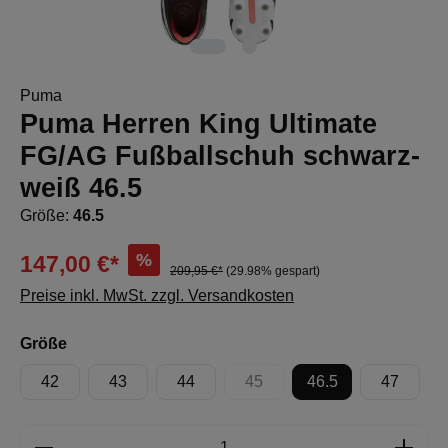
Puma
Puma Herren King Ultimate
FG/AG Fußballschuh schwarz-
weiß 46.5
Größe:
46.5
%
147,00 €*
209,95 €*
(29.98% gespart)
Preise inkl. MwSt. zzgl. Versandkosten
auswählen
Größe
42
43
44
45
46.5
47
(Diese Option ist zurzeit nicht 
Produkt Anzahl: Gib den gewünschten Wert e