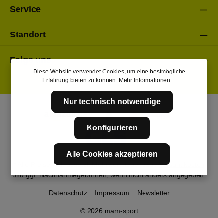
Service
Standort
Folge uns
Diese Website verwendet Cookies, um eine bestmögliche
Erfahrung bieten zu können.
Mehr Informationen ...
Nur technisch notwendige
Konfigurieren
Alle Cookies akzeptieren
* Alle Preise inkl. gesetzl. Mehrwertsteuer zzgl.
Versandkosten
und ggf. Nachnahmegebühren, wenn nicht anders angegeben.
Datenschutz
Impressum
Newsletter
© 2026 mam-sport