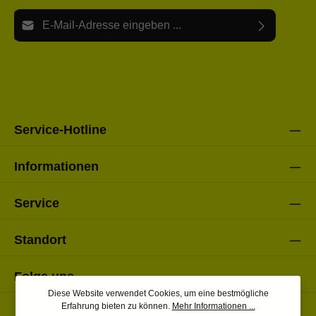
E-Mail-Adresse*
Ich habe die
Datenschutzbestimmungen
zur Kenntnis
Die mit einem Stern (*) markierten Felder sind Pflichtfelder.
genommen und die
AGB
gelesen und bin mit ihnen
einverstanden.
Bitte gebe die oben abgebildeten Zeichen ein*
Service-Hotline
Informationen
Service
Standort
Folge uns
Diese Website verwendet Cookies, um eine bestmögliche
Erfahrung bieten zu können.
Mehr Informationen ...