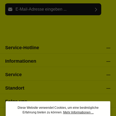
E-Mail-Adresse*
Ich habe die
Datenschutzbestimmungen
zur Kenntnis
Die mit einem Stern (*) markierten Felder sind Pflichtfelder.
genommen und die
AGB
gelesen und bin mit ihnen
einverstanden.
Bitte gebe die oben abgebildeten Zeichen ein*
Service-Hotline
Informationen
Service
Standort
Folge uns
Diese Website verwendet Cookies, um eine bestmögliche
Erfahrung bieten zu können.
Mehr Informationen ...