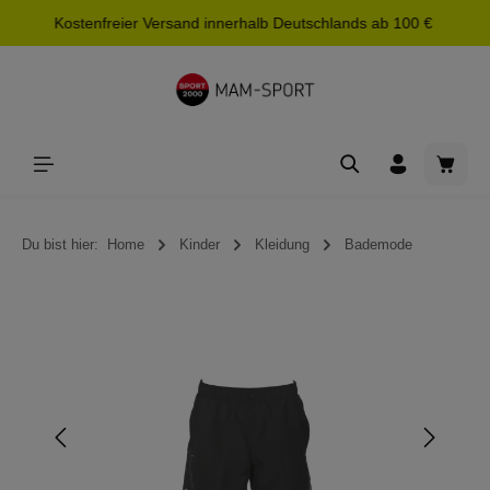
Kostenfreier Versand innerhalb Deutschlands ab 100 €
alt springen
Waren
Du bist hier:
Home
Kinder
Kleidung
Bademode
Bildergalerie überspringen