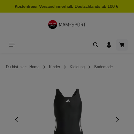
Kostenfreier Versand innerhalb Deutschlands ab 100 €
alt springen
Waren
Du bist hier:
Home
Kinder
Kleidung
Bademode
Bildergalerie überspringen