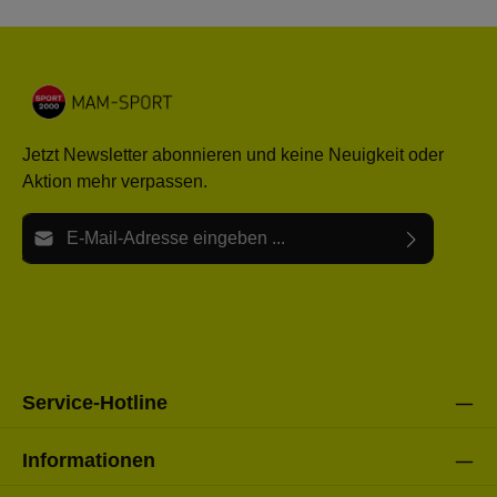
Jetzt Newsletter abonnieren und keine Neuigkeit oder
Aktion mehr verpassen.
E-Mail-Adresse*
Ich habe die
Datenschutzbestimmungen
zur Kenntnis
Die mit einem Stern (*) markierten Felder sind Pflichtfelder.
genommen und die
AGB
gelesen und bin mit ihnen
einverstanden.
Bitte gebe die oben abgebildeten Zeichen ein*
Service-Hotline
Informationen