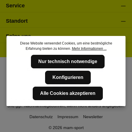
Service
Standort
Folge uns
Diese Website verwendet Cookies, um eine bestmögliche
Erfahrung bieten zu können.
Mehr Informationen ...
Nur technisch notwendige
Konfigurieren
Alle Cookies akzeptieren
* Alle Preise inkl. gesetzl. Mehrwertsteuer zzgl.
Versandkosten
und ggf. Nachnahmegebühren, wenn nicht anders angegeben.
Datenschutz
Impressum
Newsletter
© 2026 mam-sport