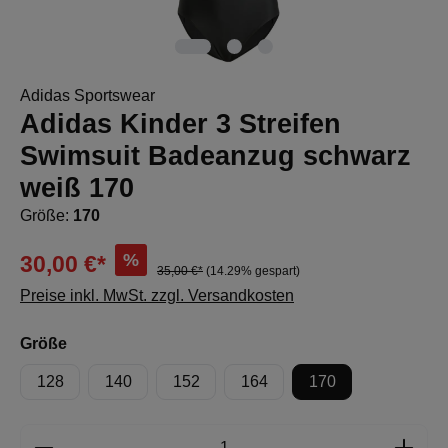
Adidas Sportswear
Adidas Kinder 3 Streifen
Swimsuit Badeanzug schwarz
weiß 170
Größe:
170
%
30,00 €*
35,00 €*
(14.29% gespart)
Preise inkl. MwSt. zzgl. Versandkosten
auswählen
Größe
128
140
152
164
170
Produkt Anzahl: Gib den gewünschten Wert e