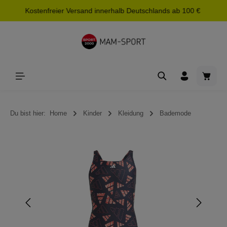
Kostenfreier Versand innerhalb Deutschlands ab 100 €
alt springen
Waren
Du bist hier:
Home
Kinder
Kleidung
Bademode
Bildergalerie überspringen