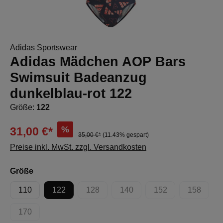
Adidas Sportswear
Adidas Mädchen AOP Bars
Swimsuit Badeanzug
dunkelblau-rot 122
Größe:
122
%
31,00 €*
35,00 €*
(11.43% gespart)
Preise inkl. MwSt. zzgl. Versandkosten
auswählen
Größe
110
122
128
140
152
158
(Diese Option ist zurzeit nicht verfügbar.)
(Diese Option ist zurzeit nicht 
(Diese Option ist zur
(Diese Op
170
(Diese Option ist zurzeit nicht verfügbar.)