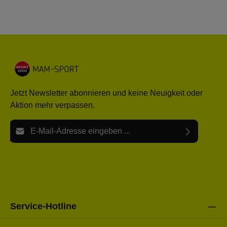
Jetzt Newsletter abonnieren und keine Neuigkeit oder
Aktion mehr verpassen.
E-Mail-Adresse*
Ich habe die
Datenschutzbestimmungen
zur Kenntnis
Die mit einem Stern (*) markierten Felder sind Pflichtfelder.
genommen und die
AGB
gelesen und bin mit ihnen
einverstanden.
Bitte gebe die oben abgebildeten Zeichen ein*
Service-Hotline