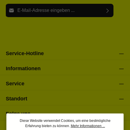
E-Mail-Adresse*
Ich habe die
Datenschutzbestimmungen
zur Kenntnis
Die mit einem Stern (*) markierten Felder sind Pflichtfelder.
genommen und die
AGB
gelesen und bin mit ihnen
einverstanden.
Bitte gebe die oben abgebildeten Zeichen ein*
Service-Hotline
Informationen
Service
Standort
Folge uns
Diese Website verwendet Cookies, um eine bestmögliche
Erfahrung bieten zu können.
Mehr Informationen ...