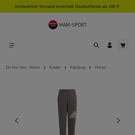
Kostenfreier Versand innerhalb Deutschlands ab 100 €
alt springen
Waren
Du bist hier:
Home
Kinder
Kleidung
Hosen
Bildergalerie überspringen