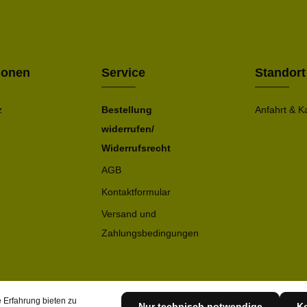
Die mit ei
geno
einve
Bitte ge
ionen
Service
Standort
z
Bestellung
Anfahrt & K
widerrufen/
Widerrufsrecht
AGB
Kontaktformular
Versand und
Zahlungsbedingungen
 Erfahrung bieten zu
Nur technisch notwendige
Ko