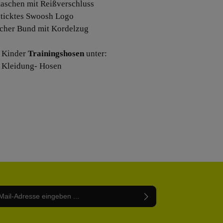
ntaschen mit Reißverschluss
sticktes Swoosh Logo
ischer Bund mit Kordelzug
 Kinder
Trainingshosen
unter:
 Kleidung- Hosen
Adresse*
abe die
Datenschutzbestimmungen
zur Kenntnis