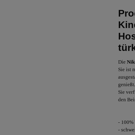
Pro
Kin
Hos
tür
Die
Nik
Sie ist 
ausgest
genießt
Sie ver
den Bei
- 100% 
- schwe