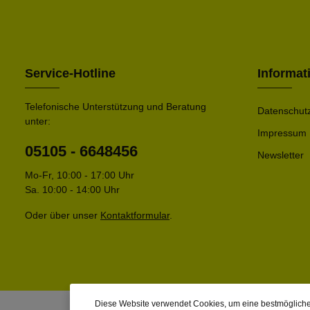
Service-Hotline
Informat
Telefonische Unterstützung und Beratung
Datenschut
unter:
Impressum
05105 - 6648456
Newsletter
Mo-Fr, 10:00 - 17:00 Uhr
Sa. 10:00 - 14:00 Uhr
Oder über unser
Kontaktformular
.
Diese Website verwendet Cookies, um eine bestmögliche