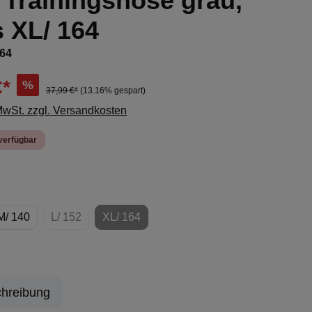
Trainingshose grau,
s XL/ 164
164
€*
%
37,99 €*
(13.16% gespart)
 MwSt. zzgl. Versandkosten
verfügbar
ählen
M/ 140
L/ 152
XL/ 164
tion ist zurzeit nicht verfügbar.)
(Diese Option ist zurzeit nicht verfügbar.)
(Diese Option ist zurzeit nicht verfügbar.)
hreibung