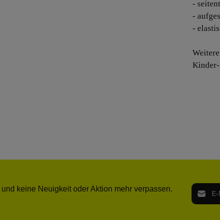
- seite
- aufge
- elast
Weitere
Kinder-
E-Mail-
 und keine Neuigkeit oder Aktion mehr verpassen.
Ich h