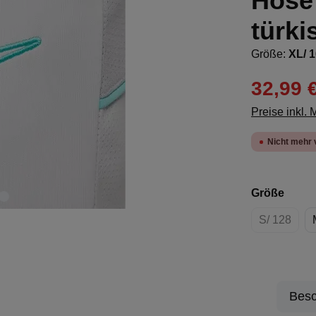
Hose 
türki
Größe:
XL/ 
32,99 
Preise inkl.
Nicht mehr 
ausw
Größe
S/ 128
(Diese Op
Besc