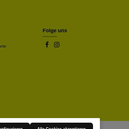
nem Stern (*) markierten Felder sind Pflichtfelder.
mmen und die
AGB
gelesen und bin mit ihnen
rstanden.
be die oben abgebildeten Zeichen ein*
Folge uns
arte
nfigurieren
Alle Cookies akzeptieren