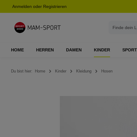
Anmelden
oder
Registrieren
springen
Zur Hauptnavigation springen
HOME
HERREN
DAMEN
KINDER
SPORT
Du bist hier:
Home
Kinder
Kleidung
Hosen
Bildergalerie überspringen