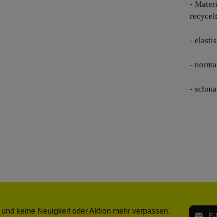
- Mater
recycel
- elast
- norma
- schma
E-Mail-
 und keine Neuigkeit oder Aktion mehr verpassen.