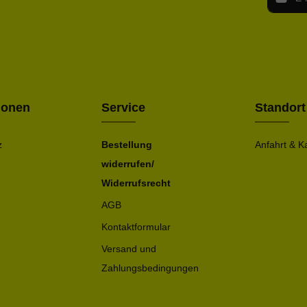
Ich h
Die mit ei
geno
einve
Bitte ge
ionen
Service
Standort
z
Bestellung
Anfahrt & K
widerrufen/
Widerrufsrecht
AGB
Kontaktformular
Versand und
Zahlungsbedingungen