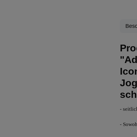
Besc
Pro
"Ad
Ico
Jog
sch
- seitli
- Sowohl