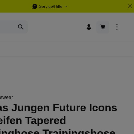
Service/Hilfe
Warenkorb enthä
tswear
as Jungen Future Icons
eifen Tapered
inghose Trainingshose