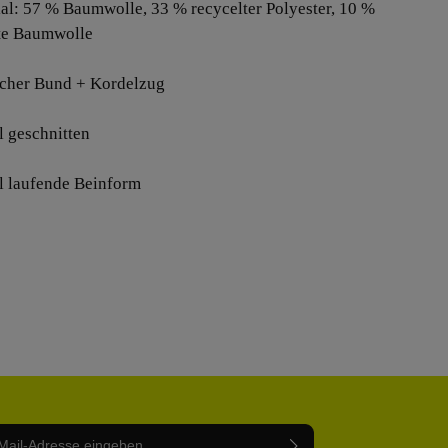
ial: 57 % Baumwolle, 33 % recycelter Polyester, 10 %
te Baumwolle
ischer Bund + Kordelzug
l geschnitten
l laufende Beinform
Adresse*