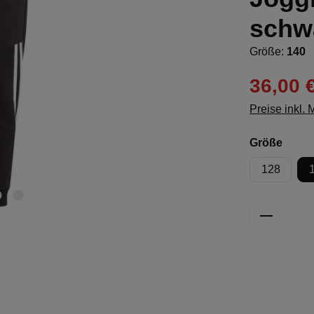
schw
Größe:
140
36,00 
Preise inkl.
ausw
Größe
128
Produkt 