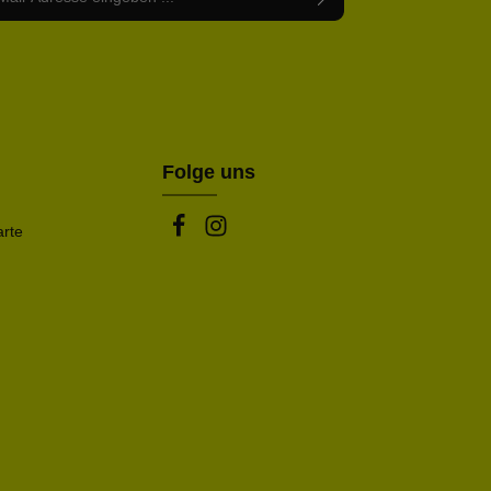
abe die
Datenschutzbestimmungen
zur Kenntnis
nem Stern (*) markierten Felder sind Pflichtfelder.
mmen und die
AGB
gelesen und bin mit ihnen
rstanden.
be die oben abgebildeten Zeichen ein*
Folge uns
arte