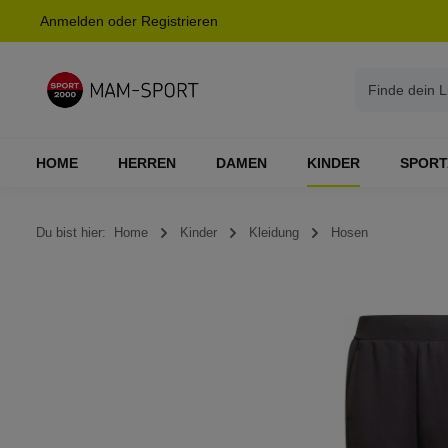
Anmelden
oder
Registrieren
springen
Zur Hauptnavigation springen
HOME
HERREN
DAMEN
KINDER
SPORT
Du bist hier:
Home
Kinder
Kleidung
Hosen
Bildergalerie überspringen