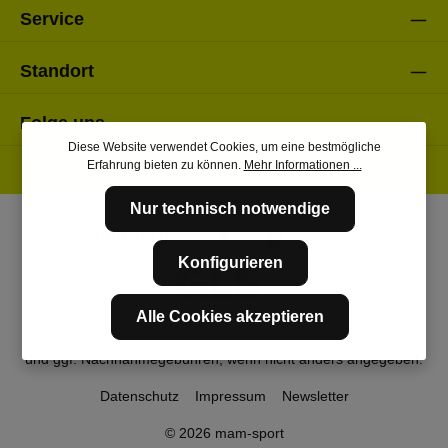
Service
Standort
Folge uns
Diese Website verwendet Cookies, um eine bestmögliche
Erfahrung bieten zu können.
Mehr Informationen ...
Nur technisch notwendige
Konfigurieren
Alle Cookies akzeptieren
* Alle Preise inkl. gesetzl. Mehrwertsteuer zzgl.
Versandkosten
und ggf. Nachnahmegebühren, wenn nicht anders angegeben.
Datenschutz
Impressum
Newsletter
© 2026 mam-sport