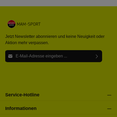
Jetzt Newsletter abonnieren und keine Neuigkeit oder
Aktion mehr verpassen.
E-Mail-Adresse*
Ich habe die
Datenschutzbestimmungen
zur Kenntnis
Die mit einem Stern (*) markierten Felder sind Pflichtfelder.
genommen und die
AGB
gelesen und bin mit ihnen
einverstanden.
Bitte gebe die oben abgebildeten Zeichen ein*
Service-Hotline
Informationen