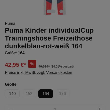
Puma
Puma Kinder individualCup
Trainingshose Freizeithose
dunkelblau-rot-weiß 164
Größe:
164
%
42,95 €*
49,95 €*
(14.01% gespart)
Preise inkl. MwSt. zzgl. Versandkosten
auswählen
Größe
140
152
164
176
(Diese Option ist zurzeit nicht verfügbar.)
(Diese Option ist zurzeit nicht 
Produkt Anzahl: Gib den gewünschten Wert e