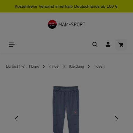
Kostenfreier Versand innerhalb Deutschlands ab 100 €
alt springen
Waren
Du bist hier:
Home
Kinder
Kleidung
Hosen
Bildergalerie überspringen