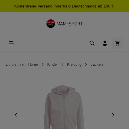
Kostenfreier Versand innerhalb Deutschlands ab 100 €
alt springen
Waren
Du bist hier:
Home
Kinder
Kleidung
Jacken
Bildergalerie überspringen