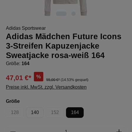
Adidas Sportswear
Adidas Mädchen Future Icons
3-Streifen Kapuzenjacke
Sweatjacke rosa-weiß 164
Größe:
164
%
47,01 €*
55,00 €*
(14.53% gespart)
Preise inkl. MwSt. zzgl. Versandkosten
auswählen
Größe
128
140
152
164
(Diese Option ist zurzeit nicht verfügbar.)
(Diese Option ist zurzeit nicht verfügbar.)
Produkt Anzahl: Gib den gewünschten Wert e