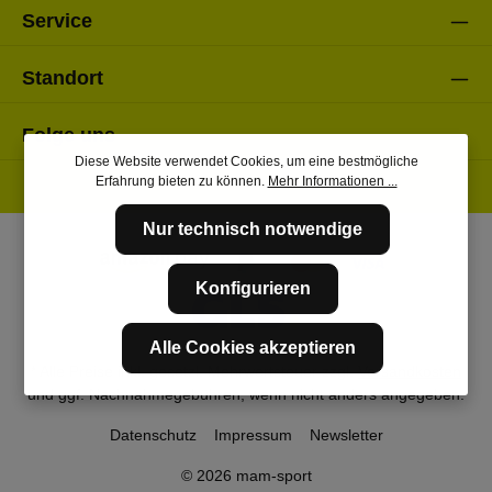
Service
Standort
Folge uns
Diese Website verwendet Cookies, um eine bestmögliche
Erfahrung bieten zu können.
Mehr Informationen ...
Nur technisch notwendige
Konfigurieren
Alle Cookies akzeptieren
* Alle Preise inkl. gesetzl. Mehrwertsteuer zzgl.
Versandkosten
und ggf. Nachnahmegebühren, wenn nicht anders angegeben.
Datenschutz
Impressum
Newsletter
© 2026 mam-sport