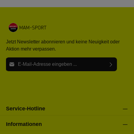
Jetzt Newsletter abonnieren und keine Neuigkeit oder
Aktion mehr verpassen.
E-Mail-Adresse*
Ich habe die
Datenschutzbestimmungen
zur Kenntnis
Die mit einem Stern (*) markierten Felder sind Pflichtfelder.
genommen und die
AGB
gelesen und bin mit ihnen
einverstanden.
Bitte gebe die oben abgebildeten Zeichen ein*
Service-Hotline
Informationen