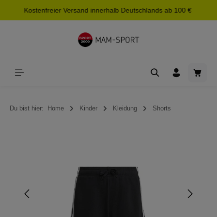
Kostenfreier Versand innerhalb Deutschlands ab 100 €
alt springen
Waren
Du bist hier:
Home
Kinder
Kleidung
Shorts
Bildergalerie überspringen