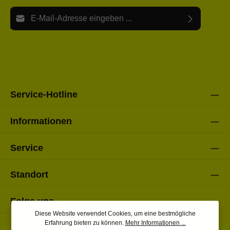
E-Mail-Adresse*
Ich habe die
Datenschutzbestimmungen
zur Kenntnis
Die mit einem Stern (*) markierten Felder sind Pflichtfelder.
genommen und die
AGB
gelesen und bin mit ihnen
einverstanden.
Bitte gebe die oben abgebildeten Zeichen ein*
Service-Hotline
Informationen
Service
Standort
Folge uns
Diese Website verwendet Cookies, um eine bestmögliche
Erfahrung bieten zu können.
Mehr Informationen ...