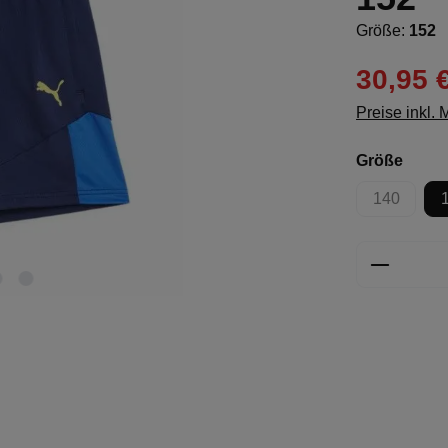
Größe:
152
30,95 
Preise inkl.
ausw
Größe
140
(Diese Opt
Produkt 