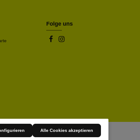
be die oben abgebildeten Zeichen ein*
Folge uns
arte
nfigurieren
Alle Cookies akzeptieren