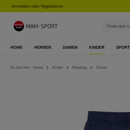
Anmelden
oder
Registrieren
springen
Zur Hauptnavigation springen
HOME
HERREN
DAMEN
KINDER
SPORT
Du bist hier:
Home
Kinder
Kleidung
Shorts
Bildergalerie überspringen