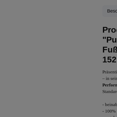
Besc
Pro
"Pu
Fuß
152
Präsent
– in se
Perfor
Standar
- beina
- 100% 