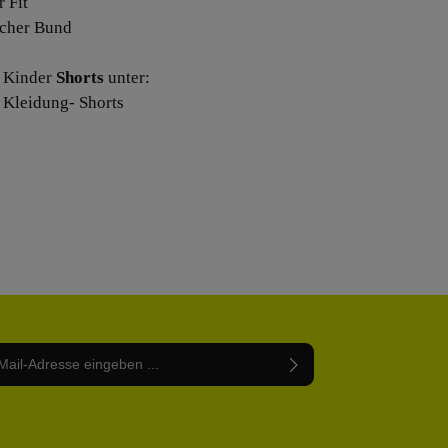
r Fit
ischer Bund
 Kinder
Shorts
unter:
 Kleidung- Shorts
Adresse*
abe die
Datenschutzbestimmungen
zur Kenntnis
nem Stern (*) markierten Felder sind Pflichtfelder.
mmen und die
AGB
gelesen und bin mit ihnen
rstanden.