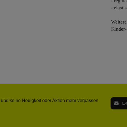
- regula
- elast
Weitere
Kinder-
E-Mail-
 und keine Neuigkeit oder Aktion mehr verpassen.
Ich h
Die mit ei
geno
einve