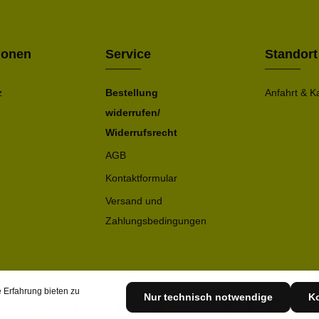
Bitte ge
ionen
Service
Standort
z
Bestellung
Anfahrt & K
widerrufen/
Widerrufsrecht
AGB
Kontaktformular
Versand und
Zahlungsbedingungen
 Erfahrung bieten zu
Nur technisch notwendige
Ko