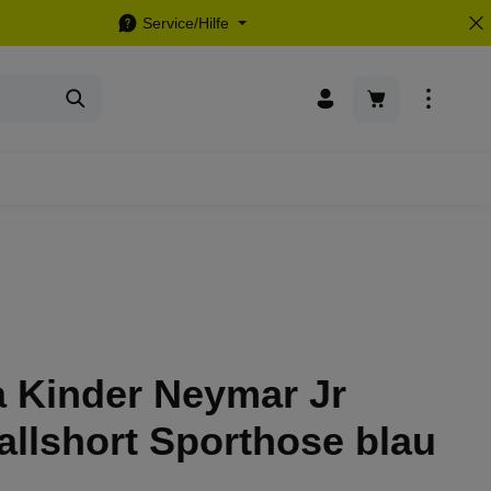
Service/Hilfe
Warenkorb enthä
 Kinder Neymar Jr
llshort Sporthose blau