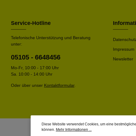
Service-Hotline
Informat
Telefonische Unterstützung und Beratung
Datenschut
unter:
Impressum
05105 - 6648456
Newsletter
Mo-Fr, 10:00 - 17:00 Uhr
Sa. 10:00 - 14:00 Uhr
Oder über unser
Kontaktformular
.
Diese Website verwendet Cookies, um eine bestmögliche
können.
Mehr Informationen ...