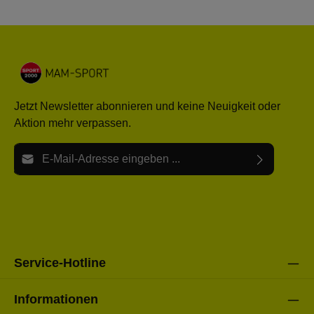
Jetzt Newsletter abonnieren und keine Neuigkeit oder
Aktion mehr verpassen.
E-Mail-Adresse*
Ich habe die
Datenschutzbestimmungen
zur Kenntnis
Die mit einem Stern (*) markierten Felder sind Pflichtfelder.
genommen und die
AGB
gelesen und bin mit ihnen
einverstanden.
Bitte gebe die oben abgebildeten Zeichen ein*
Service-Hotline
Informationen