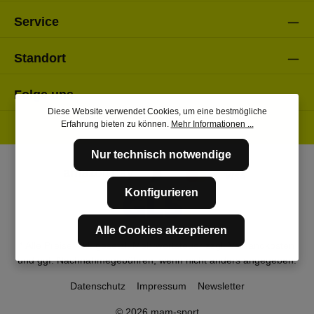
Service
Standort
Folge uns
Diese Website verwendet Cookies, um eine bestmögliche
Erfahrung bieten zu können.
Mehr Informationen ...
Nur technisch notwendige
Konfigurieren
Alle Cookies akzeptieren
* Alle Preise inkl. gesetzl. Mehrwertsteuer zzgl.
Versandkosten
und ggf. Nachnahmegebühren, wenn nicht anders angegeben.
Datenschutz
Impressum
Newsletter
© 2026 mam-sport