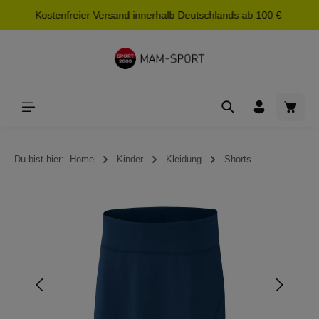
Kostenfreier Versand innerhalb Deutschlands ab 100 €
alt springen
Waren
Du bist hier:
Home
Kinder
Kleidung
Shorts
Bildergalerie überspringen