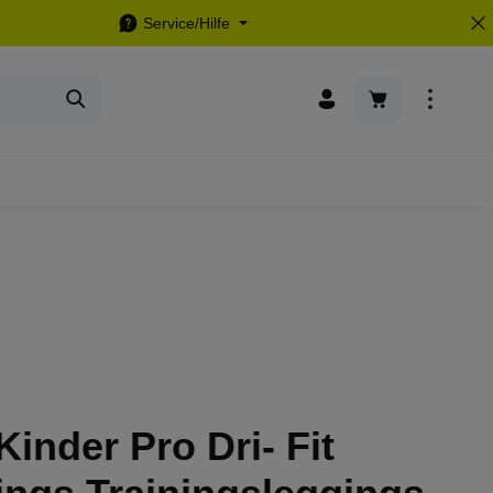
Service/Hilfe
Warenkorb enthä
Kinder Pro Dri- Fit