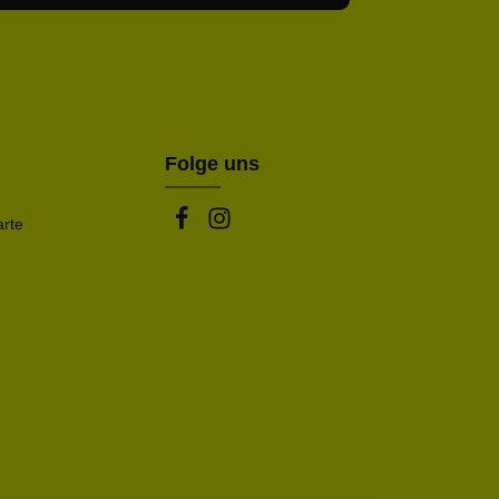
abe die
Datenschutzbestimmungen
zur Kenntnis
nem Stern (*) markierten Felder sind Pflichtfelder.
mmen und die
AGB
gelesen und bin mit ihnen
rstanden.
be die oben abgebildeten Zeichen ein*
Folge uns
arte