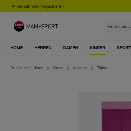
Anmelden
oder
Registrieren
springen
Zur Hauptnavigation springen
HOME
HERREN
DAMEN
KINDER
SPORT
Du bist hier:
Home
Kinder
Kleidung
Tights
Bildergalerie überspringen