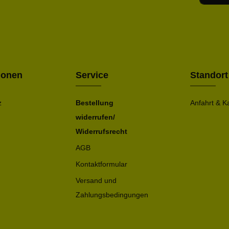
Ich h
Die mit ei
geno
einve
Bitte ge
ionen
Service
Standort
z
Bestellung
Anfahrt & K
widerrufen/
Widerrufsrecht
AGB
Kontaktformular
Versand und
Zahlungsbedingungen