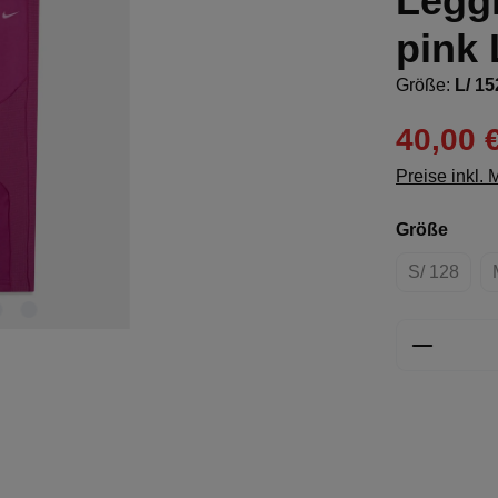
Leggi
pink 
Größe:
L/ 15
40,00 
Preise inkl.
ausw
Größe
S/ 128
(Diese Op
Produkt 