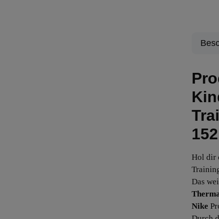
Besc
Pro
Kin
Tra
152
Hol dir
Training
Das wei
Therma
Nike
Pr
Durch d