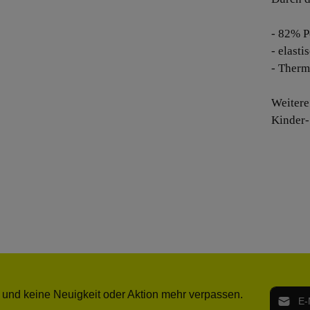
- 82% P
- elast
- Therm
Weitere
Kinder-
E-Mail-
 und keine Neuigkeit oder Aktion mehr verpassen.