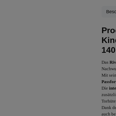
Besc
Pro
Kin
140
Das
Riv
Nachwuc
Mit se
Passfo
Die
int
zusätzl
Torhüte
Dank de
auch be