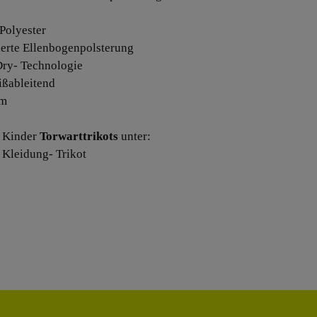
Polyester
rierte Ellenbogenpolsterung
Dry- Technologie
ißableitend
em
 Kinder
Torwarttrikots
unter:
 Kleidung- Trikot