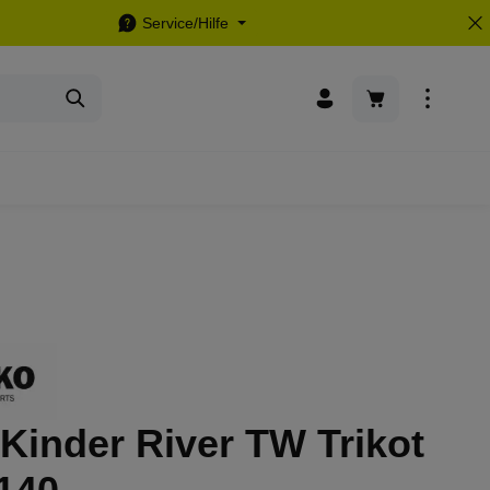
Service/Hilfe
Warenkorb enthä
Kinder River TW Trikot