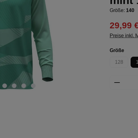
mint 
Größe:
140
29,99 
Preise inkl.
ausw
Größe
128
(Diese Opt
Produkt 