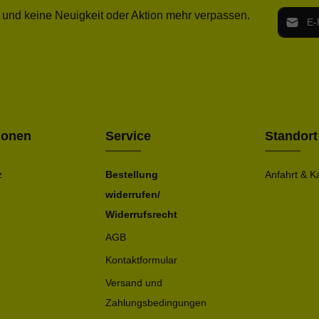
E-Mail-
 und keine Neuigkeit oder Aktion mehr verpassen.
Ich h
Die mit ei
geno
einve
Bitte ge
ionen
Service
Standort
z
Bestellung
Anfahrt & K
widerrufen/
Widerrufsrecht
AGB
Kontaktformular
Versand und
Zahlungsbedingungen