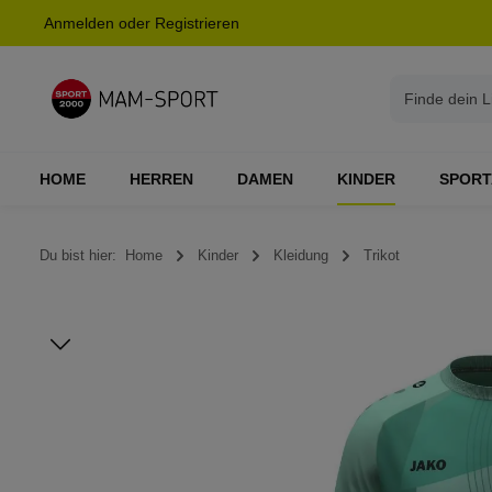
Anmelden
oder
Registrieren
springen
Zur Hauptnavigation springen
HOME
HERREN
DAMEN
KINDER
SPORT
Du bist hier:
Home
Kinder
Kleidung
Trikot
Bildergalerie überspringen