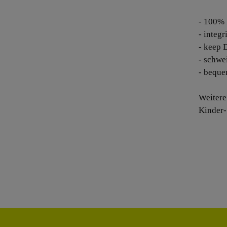
- 100% 
- integ
- keep 
- schwe
- bequ
Weitere
Kinder-