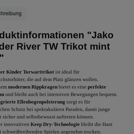
hreibung
duktinformationen "Jako
der River TW Trikot mint
"
er Kinder Torwarttrikot
ist ideal für
hstorhüter, die auf dem Platz glänzen wollen.
inem
modernen Rippkragen
bietet es eine
perfekte
rm
und bleibt auch bei intensiven Bewegungen bequem.
egrierte Ellenbogenpolsterung
sorgt es für
ichen Schutz bei spektakulären Paraden, damit junge
r sicher und selbstbewusst auftreten können.
r innovativen
Keep Dry-Technologie
bleibt die Haut
i schweißtreibenden Spielen angenehm trocken.