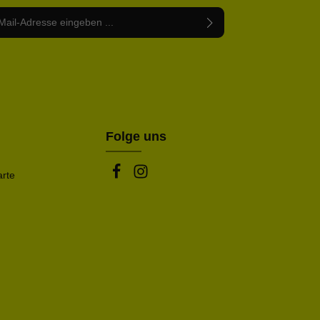
Adresse*
abe die
Datenschutzbestimmungen
zur Kenntnis
nem Stern (*) markierten Felder sind Pflichtfelder.
mmen und die
AGB
gelesen und bin mit ihnen
rstanden.
be die oben abgebildeten Zeichen ein*
Folge uns
arte