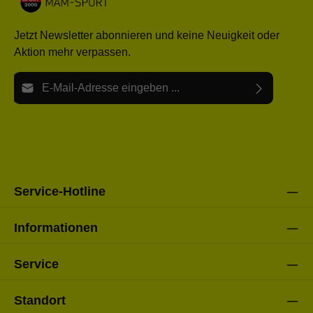
Jetzt Newsletter abonnieren und keine Neuigkeit oder
Aktion mehr verpassen.
E-Mail-Adresse*
Ich habe die
Datenschutzbestimmungen
zur Kenntnis
Die mit einem Stern (*) markierten Felder sind Pflichtfelder.
genommen und die
AGB
gelesen und bin mit ihnen
einverstanden.
Bitte gebe die oben abgebildeten Zeichen ein*
Service-Hotline
Informationen
Service
Standort