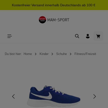
Kostenfreier Versand innerhalb Deutschlands ab 100 €
alt springen
Waren
Du bist hier:
Home
Kinder
Schuhe
Fitness/Freizeit
Bildergalerie überspringen