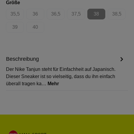
auswählen
Größe
35,5
36
36,5
37,5
38
38,5
(Diese Option ist zurzeit nicht verfügbar.)
(Diese Option ist zurzeit nicht verfügbar.)
(Diese Option ist zurzeit nicht verfügbar.)
(Diese Option ist zurzeit nicht 
(Diese Option ist zur
(Diese Op
39
40
(Diese Option ist zurzeit nicht verfügbar.)
(Diese Option ist zurzeit nicht verfügbar.)
Beschreibung
Der Nike Tanjun steht für Einfachheit auf Japanisch.
Dieser Sneaker ist so vielseitig, dass du ihn einfach
überall tragen ka…
Mehr