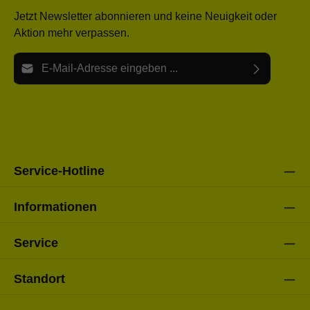
Jetzt Newsletter abonnieren und keine Neuigkeit oder
Aktion mehr verpassen.
E-Mail-Adresse*
Ich habe die
Datenschutzbestimmungen
zur Kenntnis
Die mit einem Stern (*) markierten Felder sind Pflichtfelder.
genommen und die
AGB
gelesen und bin mit ihnen
einverstanden.
Bitte gebe die oben abgebildeten Zeichen ein*
Service-Hotline
Informationen
Service
Standort