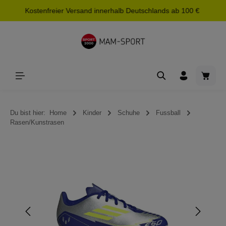
Kostenfreier Versand innerhalb Deutschlands ab 100 €
alt springen
Waren
Du bist hier:
Home
Kinder
Schuhe
Fussball
Rasen/Kunstrasen
Bildergalerie überspringen