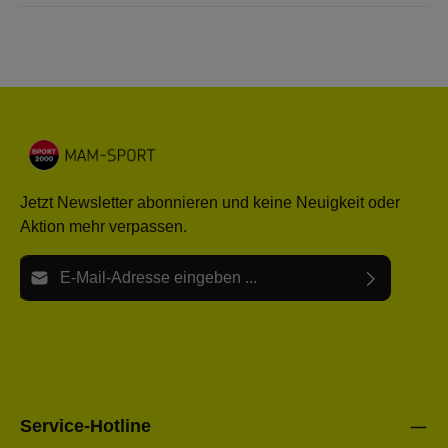
Jetzt Newsletter abonnieren und keine Neuigkeit oder
Aktion mehr verpassen.
E-Mail-Adresse*
Ich habe die
Datenschutzbestimmungen
zur Kenntnis
Die mit einem Stern (*) markierten Felder sind Pflichtfelder.
genommen und die
AGB
gelesen und bin mit ihnen
einverstanden.
Bitte gebe die oben abgebildeten Zeichen ein*
Service-Hotline