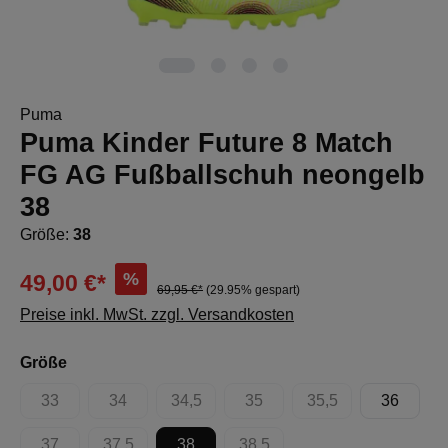
Puma
Puma Kinder Future 8 Match
FG AG Fußballschuh neongelb
38
Größe:
38
%
49,00 €*
69,95 €*
(29.95% gespart)
Preise inkl. MwSt. zzgl. Versandkosten
auswählen
Größe
33
34
34,5
35
35,5
36
(Diese Option ist zurzeit nicht verfügbar.)
(Diese Option ist zurzeit nicht verfügbar.)
(Diese Option ist zurzeit nicht verfügbar.)
(Diese Option ist zurzeit nicht 
(Diese Option ist zur
37
37,5
38
38,5