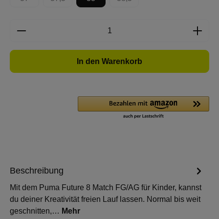
(Diese Option ist zurzeit nicht verfügbar.)
(Diese Option ist zurzeit nicht verfügbar.)
(Diese Option ist zurzeit nicht 
Produkt Anzahl: Gib den gewünschten Wert e
In den Warenkorb
Beschreibung
Mit dem Puma Future 8 Match FG/AG für Kinder, kannst
du deiner Kreativität freien Lauf lassen. Normal bis weit
geschnitten,…
Mehr