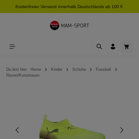
Kostenfreier Versand innerhalb Deutschlands ab 100 €
alt springen
Waren
Du bist hier:
Home
Kinder
Schuhe
Fussball
Rasen/Kunstrasen
Bildergalerie überspringen