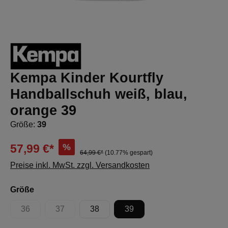
Kempa Kinder Kourtfly
Handballschuh weiß, blau,
orange 39
Größe:
39
%
57,99 €*
64,99 €*
(10.77% gespart)
Preise inkl. MwSt. zzgl. Versandkosten
auswählen
Größe
36
37
38
39
(Diese Option ist zurzeit nicht verfügbar.)
(Diese Option ist zurzeit nicht verfügbar.)