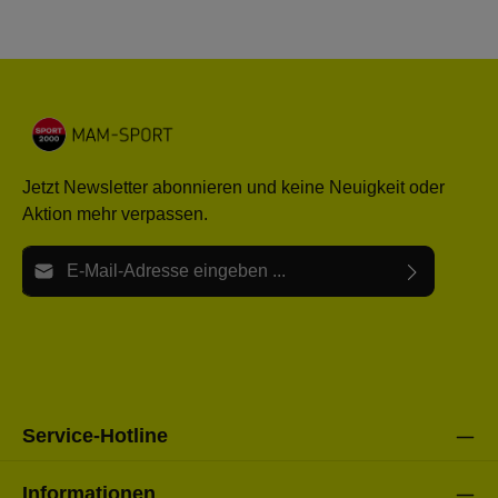
Jetzt Newsletter abonnieren und keine Neuigkeit oder
Aktion mehr verpassen.
E-Mail-Adresse*
Ich habe die
Datenschutzbestimmungen
zur Kenntnis
Die mit einem Stern (*) markierten Felder sind Pflichtfelder.
genommen und die
AGB
gelesen und bin mit ihnen
einverstanden.
Bitte gebe die oben abgebildeten Zeichen ein*
Service-Hotline
Informationen