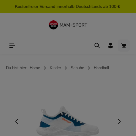
Kostenfreier Versand innerhalb Deutschlands ab 100 €
alt springen
Waren
Du bist hier:
Home
Kinder
Schuhe
Handball
Bildergalerie überspringen