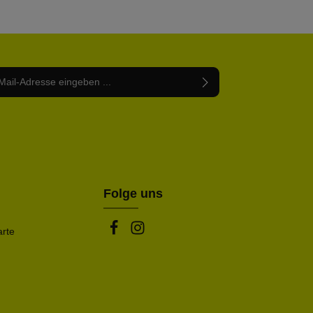
Adresse*
abe die
Datenschutzbestimmungen
zur Kenntnis
nem Stern (*) markierten Felder sind Pflichtfelder.
mmen und die
AGB
gelesen und bin mit ihnen
rstanden.
be die oben abgebildeten Zeichen ein*
Folge uns
arte