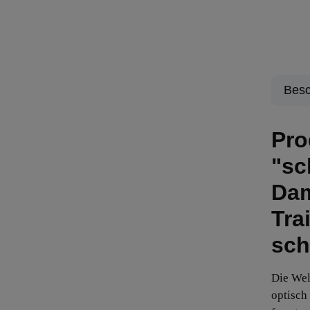
Besc
Pro
"sc
Da
Tra
sch
Die We
optisch