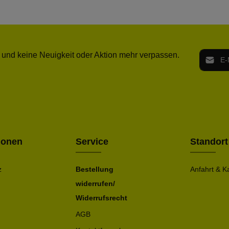
E-Mail-
 und keine Neuigkeit oder Aktion mehr verpassen.
Ich h
Die mit ei
geno
einve
Bitte ge
ionen
Service
Standort
z
Bestellung
Anfahrt & K
widerrufen/
Widerrufsrecht
AGB