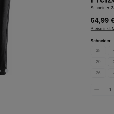
Schneider:
2
64,99 
Preise inkl.
a
Schneider
38
(Diese Opt
20
(Diese Opt
26
(Diese Opt
Produkt 