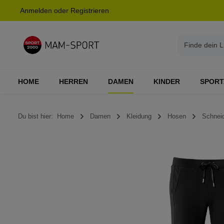
Anmelden
oder
Registrieren
springen
Zur Hauptnavigation springen
HOME
HERREN
DAMEN
KINDER
SPORT
Du bist hier:
Home
Damen
Kleidung
Hosen
Schnei
Bildergalerie überspringen