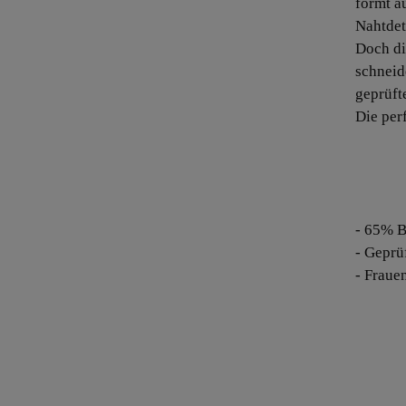
formt a
Nahtdet
Doch di
schneid
geprüft
Die per
- 65% B
- Geprü
- Fraue