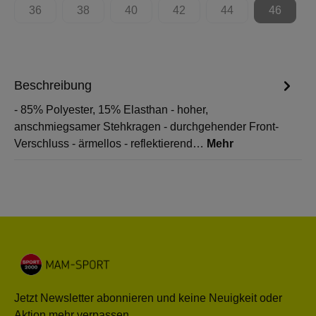
36
38
40
42
44
46
(Diese Option ist zurzeit nicht verfügbar.)
(Diese Option ist zurzeit nicht verfügbar.)
(Diese Option ist zurzeit nicht verfügbar.)
(Diese Option ist zurzeit nicht 
(Diese Option ist zur
(Diese Op
Beschreibung
- 85% Polyester, 15% Elasthan - hoher,
anschmiegsamer Stehkragen - durchgehender Front-
Verschluss - ärmellos - reflektierend…
Mehr
Jetzt Newsletter abonnieren und keine Neuigkeit oder
Aktion mehr verpassen.