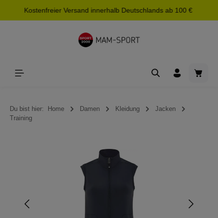
Kostenfreier Versand innerhalb Deutschlands ab 100 €
alt springen
Waren
Du bist hier:
Home
Damen
Kleidung
Jacken
Training
Bildergalerie überspringen