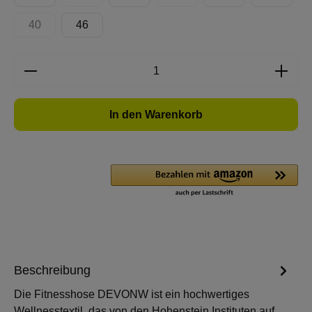
(Diese Option ist zurzeit nicht verfügbar.)
(Diese Option ist zurzeit nicht 
40
46
(Diese Option ist zurzeit nicht verfügbar.)
Produkt Anzahl: Gib den gewünschten Wert e
In den Warenkorb
Beschreibung
Die Fitnesshose DEVONW ist ein hochwertiges
Wellnesstextil, das von den Hohenstein Instituten auf