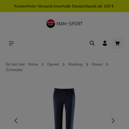
Kostenfreier Versand innerhalb Deutschlands ab 100 €
alt springen
Waren
Du bist hier:
Home
Damen
Kleidung
Hosen
Schneider
Bildergalerie überspringen