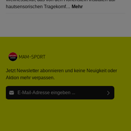
hautsensorischen Tragekomf…
Mehr
Jetzt Newsletter abonnieren und keine Neuigkeit oder
Aktion mehr verpassen.
E-Mail-Adresse*
Ich habe die
Datenschutzbestimmungen
zur Kenntnis
Die mit einem Stern (*) markierten Felder sind Pflichtfelder.
genommen und die
AGB
gelesen und bin mit ihnen
einverstanden.
Bitte gebe die oben abgebildeten Zeichen ein*