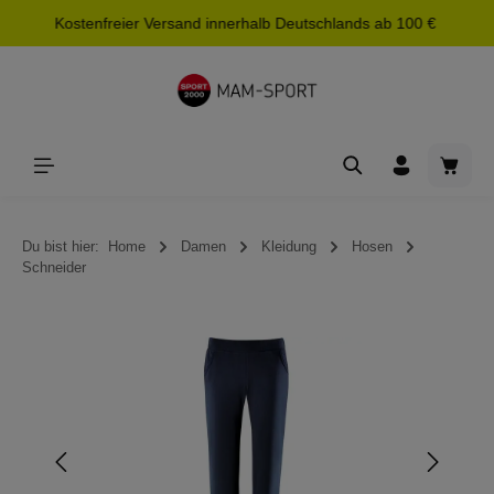
Kostenfreier Versand innerhalb Deutschlands ab 100 €
alt springen
Waren
Du bist hier:
Home
Damen
Kleidung
Hosen
Schneider
Bildergalerie überspringen