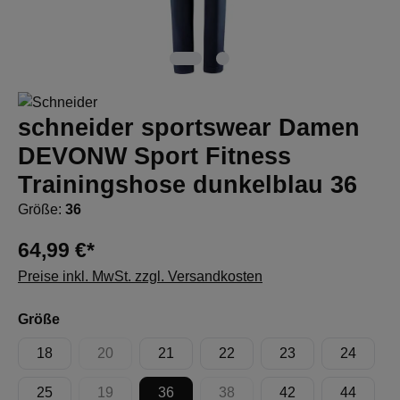
schneider sportswear Damen
DEVONW Sport Fitness
Trainingshose dunkelblau 36
Größe:
36
64,99 €*
Preise inkl. MwSt. zzgl. Versandkosten
auswählen
Größe
18
20
21
22
23
24
(Diese Option ist zurzeit nicht verfügbar.)
25
19
36
38
42
44