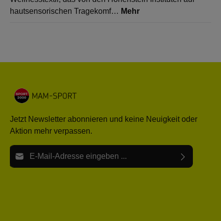
hautsensorischen Tragekomf…
Mehr
Jetzt Newsletter abonnieren und keine Neuigkeit oder
Aktion mehr verpassen.
E-Mail-Adresse*
Ich habe die
Datenschutzbestimmungen
zur Kenntnis
Die mit einem Stern (*) markierten Felder sind Pflichtfelder.
genommen und die
AGB
gelesen und bin mit ihnen
einverstanden.
Bitte gebe die oben abgebildeten Zeichen ein*