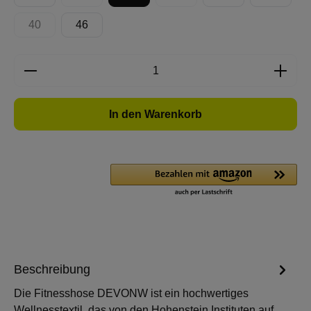
(Diese Option ist zurzeit nicht verfügbar.)
(Diese Option ist zurzeit nicht 
40
46
(Diese Option ist zurzeit nicht verfügbar.)
Produkt Anzahl: Gib den gewünschten Wert e
In den Warenkorb
Beschreibung
Die Fitnesshose DEVONW ist ein hochwertiges
Wellnesstextil, das von den Hohenstein Instituten auf