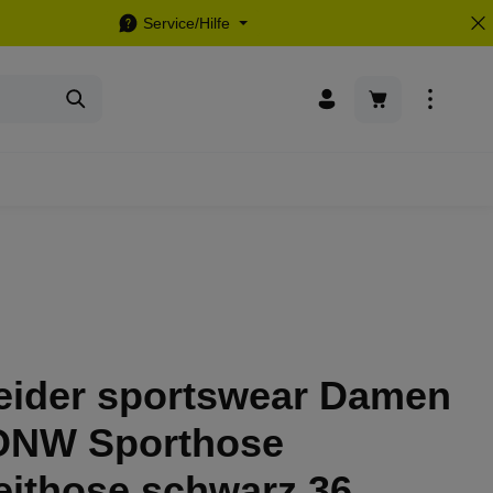
Service/Hilfe
Warenkorb enthä
eider sportswear Damen
NW Sporthose
eithose schwarz 36