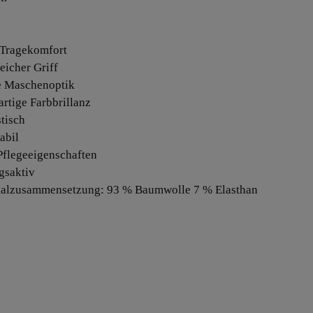
 Tragekomfort
eicher Griff
te Maschenoptik
artige Farbbrillanz
stisch
abil
 Pflegeeigenschaften
gsaktiv
ialzusammensetzung: 93 % Baumwolle 7 % Elasthan