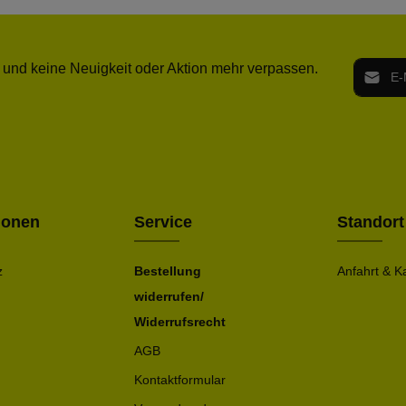
E-Mail-
 und keine Neuigkeit oder Aktion mehr verpassen.
Ich h
Die mit ei
geno
einve
Bitte ge
ionen
Service
Standort
z
Bestellung
Anfahrt & K
widerrufen/
Widerrufsrecht
AGB
Kontaktformular