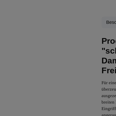
Besc
Pro
"sc
Da
Fre
Für ein
überzeu
ausgeze
breiten
Eingrif
angerau