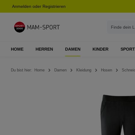
Anmelden
oder
Registrieren
springen
Zur Hauptnavigation springen
HOME
HERREN
DAMEN
KINDER
SPORT
Du bist hier:
Home
Damen
Kleidung
Hosen
Schnei
Bildergalerie überspringen