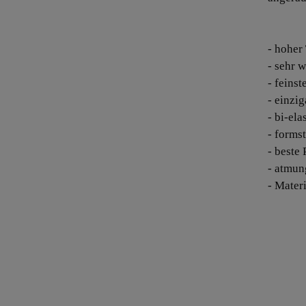
- hoher
- sehr w
- feins
- einzig
- bi-ela
- formst
- beste
- atmun
- Mater