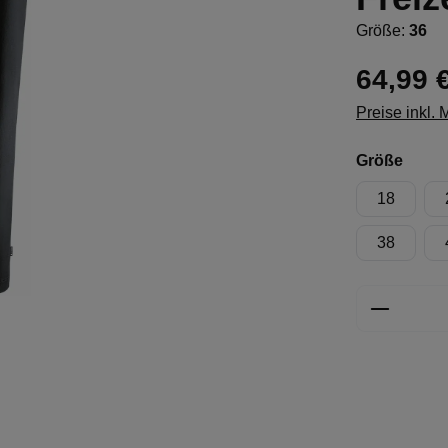
Größe:
36
64,99 
Preise inkl.
ausw
Größe
18
38
Produkt 