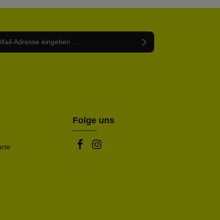
Adresse*
abe die
Datenschutzbestimmungen
zur Kenntnis
nem Stern (*) markierten Felder sind Pflichtfelder.
mmen und die
AGB
gelesen und bin mit ihnen
rstanden.
be die oben abgebildeten Zeichen ein*
Folge uns
arte