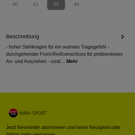
40
42
44
46
(Diese Option ist zurzeit nicht verfügbar.)
(Diese Option ist zurzeit nicht verfügbar.)
(Diese Option ist zurzeit nicht verfügbar.)
(Diese Option ist zurzeit nicht 
Beschreibung
- hoher Stehkragen für ein warmes Tragegefühl -
durchgehender Front-Reißverschluss für problemloses
An- und Ausziehen - rund…
Mehr
Jetzt Newsletter abonnieren und keine Neuigkeit oder
Aktion mehr verpassen.