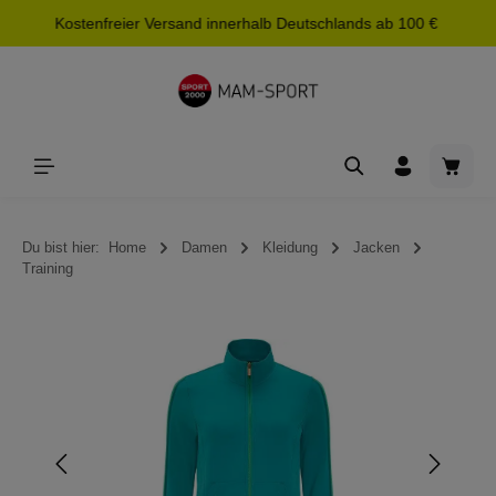
Kostenfreier Versand innerhalb Deutschlands ab 100 €
alt springen
Waren
Du bist hier:
Home
Damen
Kleidung
Jacken
Training
Bildergalerie überspringen