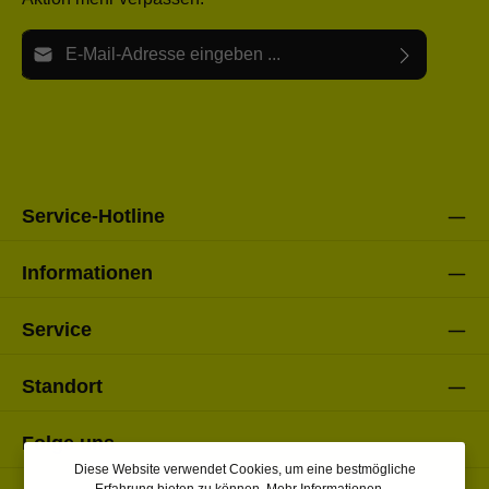
E-Mail-Adresse*
Ich habe die
Datenschutzbestimmungen
zur Kenntnis
Die mit einem Stern (*) markierten Felder sind Pflichtfelder.
genommen und die
AGB
gelesen und bin mit ihnen
einverstanden.
Bitte gebe die oben abgebildeten Zeichen ein*
Service-Hotline
Informationen
Service
Standort
Folge uns
Diese Website verwendet Cookies, um eine bestmögliche