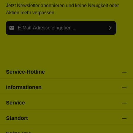
Jetzt Newsletter abonnieren und keine Neuigkeit oder
Aktion mehr verpassen.
E-Mail-Adresse*
Ich habe die
Datenschutzbestimmungen
zur Kenntnis
Die mit einem Stern (*) markierten Felder sind Pflichtfelder.
genommen und die
AGB
gelesen und bin mit ihnen
einverstanden.
Bitte gebe die oben abgebildeten Zeichen ein*
Service-Hotline
Informationen
Service
Standort