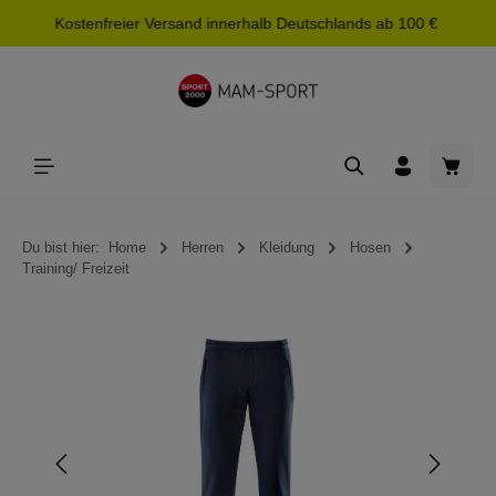
Kostenfreier Versand innerhalb Deutschlands ab 100 €
alt springen
Waren
Du bist hier:
Home
Herren
Kleidung
Hosen
Training/ Freizeit
Bildergalerie überspringen