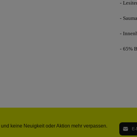
- Lesit
- Sauma
- Innen
- 65% B
E-Mail-
 und keine Neuigkeit oder Aktion mehr verpassen.