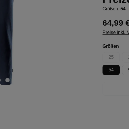
Größen:
54
64,99 
Preise inkl.
aus
Größen
25
(Diese Opt
54
Produkt 