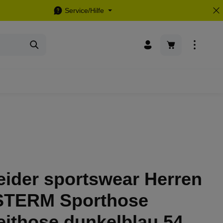
Service/Hilfe
Warenkorb enthä
eider sportswear Herren
TERM Sporthose
eithose dunkelblau 54