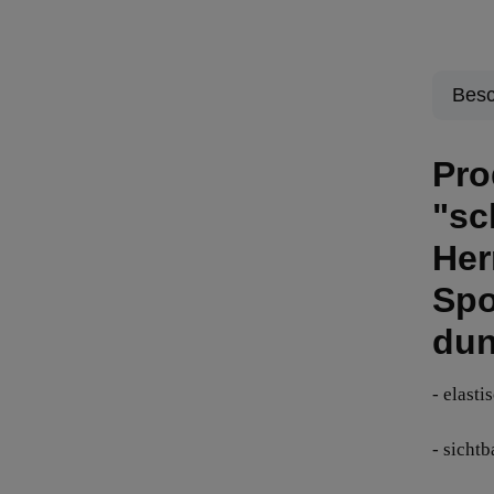
Besc
Pro
"sc
He
Spo
dun
- elast
- sicht