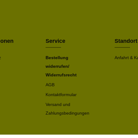
Ich h
Die mit ei
geno
einve
Bitte ge
ionen
Service
Standort
z
Bestellung
Anfahrt & K
widerrufen/
Widerrufsrecht
AGB
Kontaktformular
Versand und
Zahlungsbedingungen