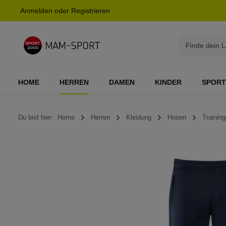
Anmelden
oder
Registrieren
springen
Zur Hauptnavigation springen
HOME
HERREN
DAMEN
KINDER
SPORT
Du bist hier:
Home
Herren
Kleidung
Hosen
Training
Bildergalerie überspringen