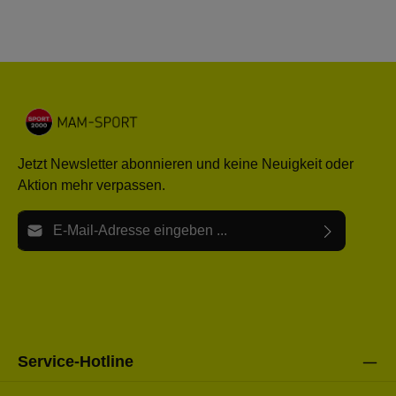
Jetzt Newsletter abonnieren und keine Neuigkeit oder
Aktion mehr verpassen.
E-Mail-Adresse*
Ich habe die
Datenschutzbestimmungen
zur Kenntnis
Die mit einem Stern (*) markierten Felder sind Pflichtfelder.
genommen und die
AGB
gelesen und bin mit ihnen
einverstanden.
Bitte gebe die oben abgebildeten Zeichen ein*
Service-Hotline