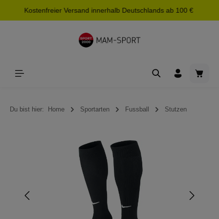
Kostenfreier Versand innerhalb Deutschlands ab 100 €
alt springen
Waren
Du bist hier:
Home
Sportarten
Fussball
Stutzen
Bildergalerie überspringen