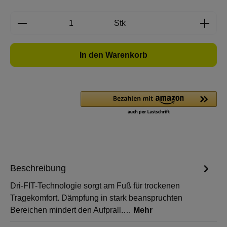
Produkt Anzahl: Gib den gewünschten Wert e
Stk
In den Warenkorb
Beschreibung
Dri-FIT-Technologie sorgt am Fuß für trockenen
Tragekomfort. Dämpfung in stark beanspruchten
Bereichen mindert den Aufprall.…
Mehr