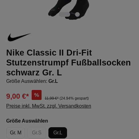
Nike Classic II Dri-Fit
Stutzenstrumpf Fußballsocken
schwarz Gr. L
Größe Auswählen:
Gr.L
%
9,00 €*
11,99 €*
(24.94% gespart)
Preise inkl. MwSt. zzgl. Versandkosten
auswählen
Größe Auswählen
Gr. M
Gr.S
Gr.L
(Diese Option ist zurzeit nicht verfügbar.)