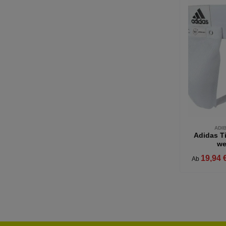
ADI
Adidas T
we
19,94 
Ab