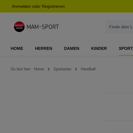
Anmelden
oder
Registrieren
springen
Zur Hauptnavigation springen
HOME
HERREN
DAMEN
KINDER
SPORT
Du bist hier:
Home
Sportarten
Handball