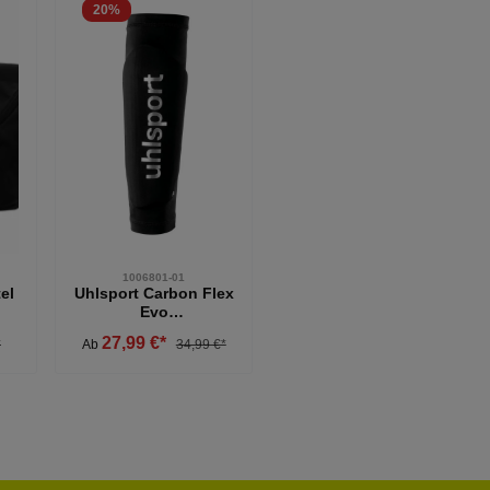
20
%
1006801-01
el
Uhlsport Carbon Flex
Evo
Schienbeinschoner
27,99 €*
*
Ab
34,99 €*
schwarz
zahl: Gib den gewünschten Wert ein oder b