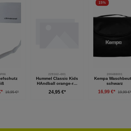
15
%
BP06
229162--001
200488001
iefschutz
Hummel Classic Kids
Kempa Waschbeut
iß
HAndball orange-rot
schwarz
0
€*
16,99 €*
24,95 €*
19,95 €*
19,99 €
Produkt An