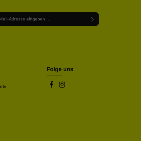
Adresse*
abe die
Datenschutzbestimmungen
zur Kenntnis
nem Stern (*) markierten Felder sind Pflichtfelder.
mmen und die
AGB
gelesen und bin mit ihnen
rstanden.
be die oben abgebildeten Zeichen ein*
Folge uns
arte