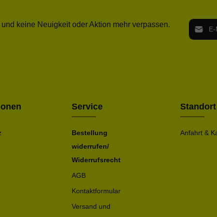
E-Mail-
 und keine Neuigkeit oder Aktion mehr verpassen.
Ich h
Die mit ei
geno
einve
Bitte ge
ionen
Service
Standort
z
Bestellung
Anfahrt & K
widerrufen/
Widerrufsrecht
AGB
Kontaktformular
Versand und