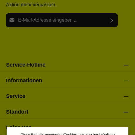
Aktion mehr verpassen.
E-Mail-Adresse*
Ich habe die
Datenschutzbestimmungen
zur Kenntnis
Die mit einem Stern (*) markierten Felder sind Pflichtfelder.
genommen und die
AGB
gelesen und bin mit ihnen
einverstanden.
Bitte gebe die oben abgebildeten Zeichen ein*
Service-Hotline
Informationen
Service
Standort
Folge uns
Diese Website verwendet Cookies, um eine bestmögliche