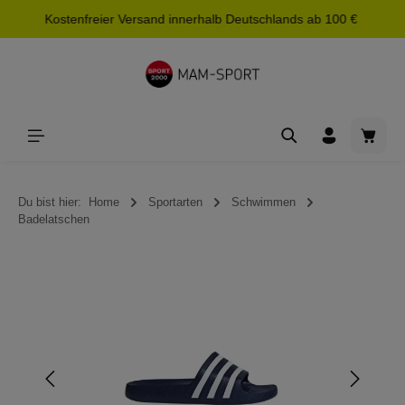
Kostenfreier Versand innerhalb Deutschlands ab 100 €
alt springen
Waren
Du bist hier:
Home
Sportarten
Schwimmen
Badelatschen
Bildergalerie überspringen