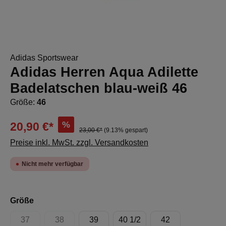
Adidas Sportswear
Adidas Herren Aqua Adilette
Badelatschen blau-weiß 46
Größe:
46
%
20,90 €*
23,00 €*
(9.13% gespart)
Preise inkl. MwSt. zzgl. Versandkosten
Nicht mehr verfügbar
auswählen
Größe
37
38
39
40 1/2
42
(Diese Option ist zurzeit nicht verfügbar.)
(Diese Option ist zurzeit nicht verfügbar.)