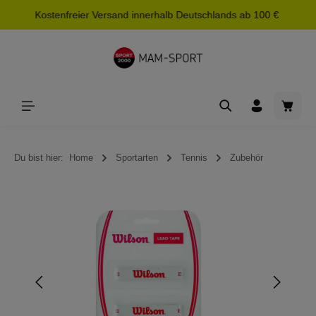
Kostenfreier Versand innerhalb Deutschlands ab 100 €
alt springen
Waren
Du bist hier:
Home
Sportarten
Tennis
Zubehör
Bildergalerie überspringen