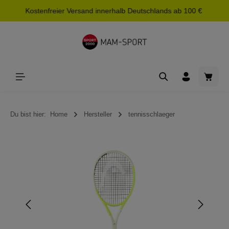
Kostenfreier Versand innerhalb Deutschlands ab 100 €
alt springen
Waren
Du bist hier:
Home
Hersteller
tennisschlaeger
Bildergalerie überspringen