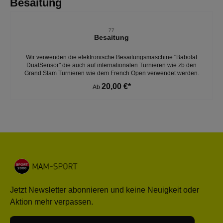
Produktgalerie überspringen
Besaitung
77
Besaitung
Wir verwenden die elektronische Besaitungsmaschine "Babolat
DualSensor" die auch auf internationalen Turnieren wie zb den
Grand Slam Turnieren wie dem French Open verwendet werden.
20,00 €*
Ab
Jetzt Newsletter abonnieren und keine Neuigkeit oder
Aktion mehr verpassen.
E-Mail-Adresse*