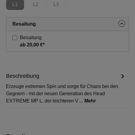
L1
L2
L3
(Diese Option ist zurzeit nicht verfügbar.)
(Diese Option ist zurzeit nicht verfügbar.)
(Diese Option ist zurzeit nicht verfügbar.)
Besaitung
Besaitung
ab 20,00 €*
Beschreibung
Erzeuge extremen Spin und sorge für Chaos bei den
Gegnern - mit der neuen Generation des Head
EXTREME MP L, der leichteren V…
Mehr