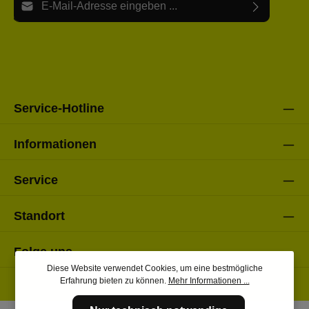
Ich habe die
Datenschutzbestimmungen
zur Kenntnis
Die mit einem Stern (*) markierten Felder sind Pflichtfelder.
genommen und die
AGB
gelesen und bin mit ihnen
einverstanden.
Bitte gebe die oben abgebildeten Zeichen ein*
Service-Hotline
Informationen
Service
Standort
Folge uns
Diese Website verwendet Cookies, um eine bestmögliche
Erfahrung bieten zu können.
Mehr Informationen ...