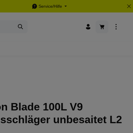
Service/Hilfe
Warenkorb enthä
on Blade 100L V9
sschläger unbesaitet L2