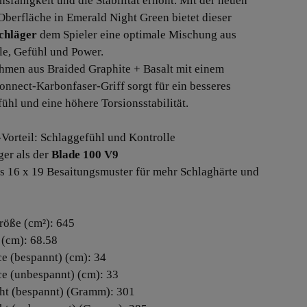
nsfähigkeit und die Stabilität erhöht. Mit der neuen
Oberfläche in Emerald Night Green bietet dieser
chläger
dem Spieler eine optimale Mischung aus
le, Gefühl und Power.
hmen aus Braided Graphite + Basalt mit einem
onnect-Karbonfaser-Griff sorgt für ein besseres
fühl und eine höhere Torsionsstabilität.
-Vorteil: Schlaggefühl und Kontrolle
ger als der
Blade 100 V9
es 16 x 19 Besaitungsmuster für mehr Schlaghärte und
röße (cm²): 645
 (cm): 68.58
ce (bespannt) (cm): 34
ce (unbespannt) (cm): 33
ht (bespannt) (Gramm): 301