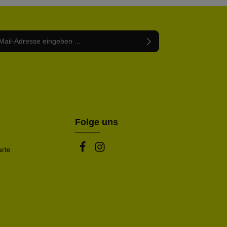
Adresse*
abe die
Datenschutzbestimmungen
zur Kenntnis
nem Stern (*) markierten Felder sind Pflichtfelder.
mmen und die
AGB
gelesen und bin mit ihnen
rstanden.
be die oben abgebildeten Zeichen ein*
Folge uns
arte