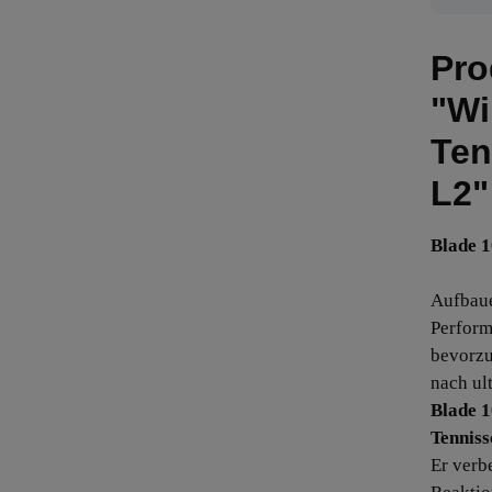
Pro
"Wi
Ten
L2"
Blade 1
Aufbaue
Perfor
bevorzu
nach ul
Blade 
Tenniss
Er verb