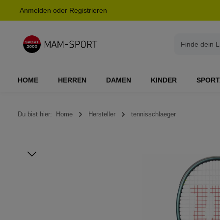
Anmelden
oder
Registrieren
springen
Zur Hauptnavigation springen
HOME
HERREN
DAMEN
KINDER
SPORT
Du bist hier:
Home
Hersteller
tennisschlaeger
Bildergalerie überspringen