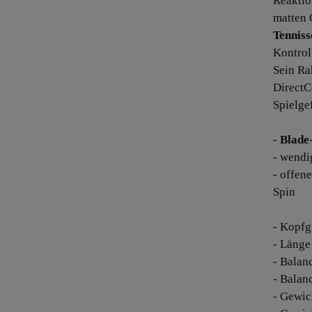
Reaktio
matten 
Tenniss
Kontrol
Sein Ra
DirectC
Spielge
-
Blade
- wendi
- offen
Spin
- Kopfg
- Länge
- Balan
- Balan
- Gewic