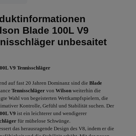
duktinformationen
lson Blade 100L V9
nisschläger unbesaitet
00L V9 Tennisschläger
nd auf fast 20 Jahren Dominanz sind die
Blade
mance
Tennisschläger
von
Wilson
weiterhin die
gte Wahl von begeisterten Wettkampfspielern, die
timativer Kontrolle, Gefühl und Stabilität suchen. Der
100L V9
ist ein leichterer und wendigerer
chläger
für mühelose Schwünge.
essert das herausragende Design des V8, indem er die