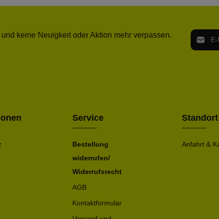
E-Mail-
 und keine Neuigkeit oder Aktion mehr verpassen.
Ich h
Die mit ei
geno
einve
Bitte ge
ionen
Service
Standort
z
Bestellung
Anfahrt & K
widerrufen/
Widerrufsrecht
AGB
Kontaktformular
Versand und