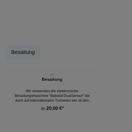
Besaitung
Produktgalerie überspringen
77
Besaitung
Wir verwenden die elektronische
Besaitungsmaschine "Babolat DualSensor" die
auch auf internationalen Turnieren wie zb den
Grand Slam Turnieren wie dem French Open
20,00 €*
Ab
verwendet werden.