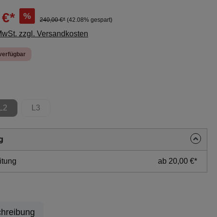
 €*
%
240,00 €*
(42.08% gespart)
 MwSt. zzgl. Versandkosten
verfügbar
len
L2
L3
ion ist zurzeit nicht verfügbar.)
(Diese Option ist zurzeit nicht verfügbar.)
(Diese Option ist zurzeit nicht verfügbar.)
g
itung
ab 20,00 €*
hreibung