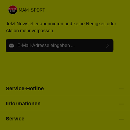
Jetzt Newsletter abonnieren und keine Neuigkeit oder
Aktion mehr verpassen.
E-Mail-Adresse*
Ich habe die
Datenschutzbestimmungen
zur Kenntnis
Die mit einem Stern (*) markierten Felder sind Pflichtfelder.
genommen und die
AGB
gelesen und bin mit ihnen
einverstanden.
Bitte gebe die oben abgebildeten Zeichen ein*
Service-Hotline
Informationen
Service