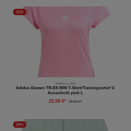
12
%
JN4661-L--001
Adidas Damen TR-ES MIN T-Shirt/Trainingsshirt V-
Ausschnitt pink L
22,00 €*
25,00 €*
20
%