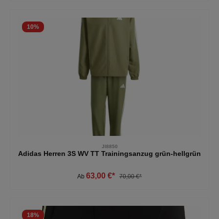
10
%
JI8850
Adidas Herren 3S WV TT Trainingsanzug grün-hellgrün
63,00 €*
Ab
70,00 €*
18
%