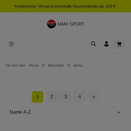
Kostenfreier Versand innerhalb Deutschlands ab 100 €
alt springen
Waren
Du bist hier:
Home
Hersteller
arena
1
2
3
4