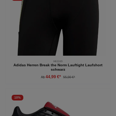
H61165
Adidas Herren Break the Norm Lauftight Laufshort
schwarz
44,99 €*
Ab
55,00 €*
10
%