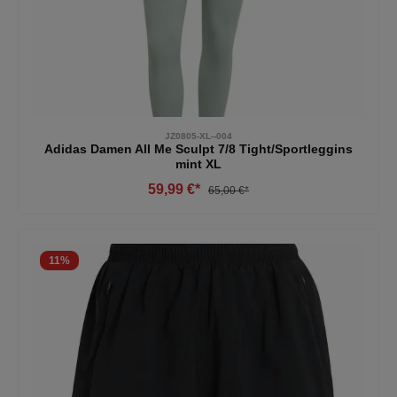
JZ0805-XL--004
Adidas Damen All Me Sculpt 7/8 Tight/Sportleggins
mint XL
59,99 €*
65,00 €*
11
%