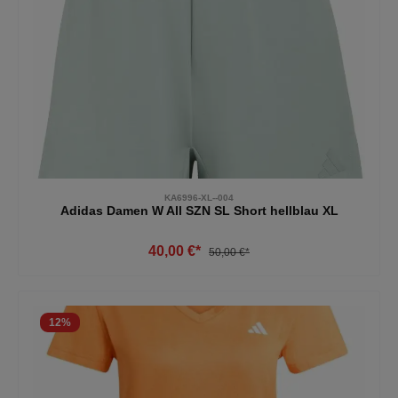
KA6996-XL--004
Adidas Damen W All SZN SL Short hellblau XL
40,00 €*
50,00 €*
12
%