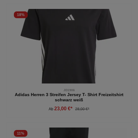
18
%
JD1906
Adidas Herren 3 Streifen Jersey T- Shirt Freizeitshirt
schwarz weiß
23,00 €*
Ab
28,00 €*
11
%