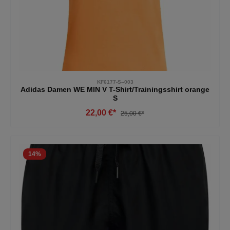
KF6177-S--003
Adidas Damen WE MIN V T-Shirt/Trainingsshirt orange
S
22,00 €*
25,00 €*
14
%