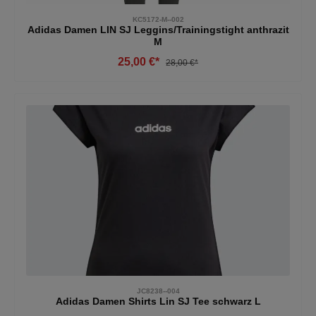
KC5172-M--002
Adidas Damen LIN SJ Leggins/Trainingstight anthrazit
M
25,00 €*
28,00 €*
JC8238--004
Adidas Damen Shirts Lin SJ Tee schwarz L