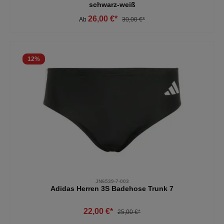
schwarz-weiß
26,00 €*
Ab
30,00 €*
12
%
JN6539-7-003
Adidas Herren 3S Badehose Trunk 7
22,00 €*
25,00 €*