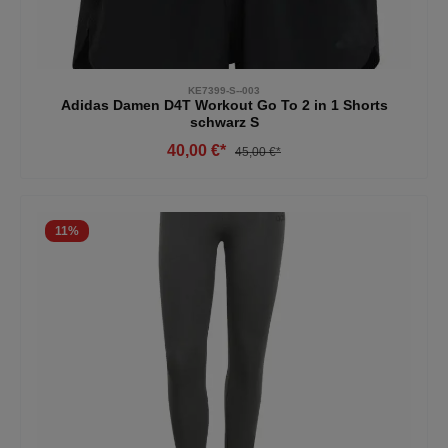
KE7399-S--003
Adidas Damen D4T Workout Go To 2 in 1 Shorts
schwarz S
40,00 €*
45,00 €*
11
%