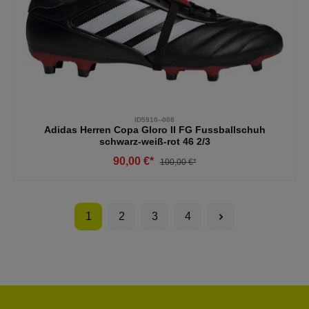
ID5910--008
Adidas Herren Copa Gloro II FG Fussballschuh
schwarz-weiß-rot 46 2/3
90,00 €*
100,00 €*
1
2
3
4