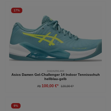
17
%
1042A256-400
Asics Damen Gel-Challenger 14 Indoor Tennisschuh
hellblau-gelb
100,00 €*
Ab
120,00 €*
9
%