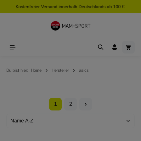
Kostenfreier Versand innerhalb Deutschlands ab 100 €
alt springen
Waren
Du bist hier:
Home
Hersteller
asics
1
2