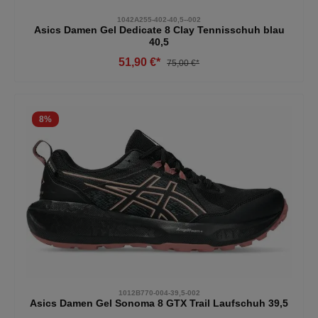
1042A255-402-40,5--002
Asics Damen Gel Dedicate 8 Clay Tennisschuh blau
40,5
51,90 €*
75,00 €*
8
%
1012B770-004-39,5-002
Asics Damen Gel Sonoma 8 GTX Trail Laufschuh 39,5