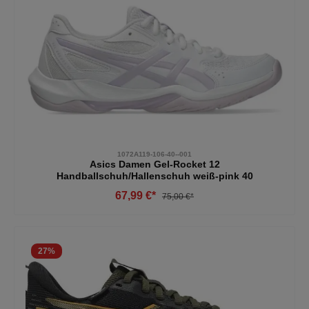
1072A119-106-40--001
Asics Damen Gel-Rocket 12
Handballschuh/Hallenschuh weiß-pink 40
67,99 €*
75,00 €*
27
%