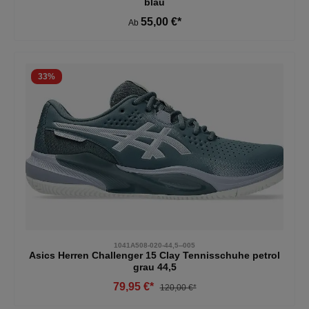
blau
55,00 €*
Ab
33
%
1041A508-020-44,5--005
Asics Herren Challenger 15 Clay Tennisschuhe petrol
grau 44,5
79,95 €*
120,00 €*