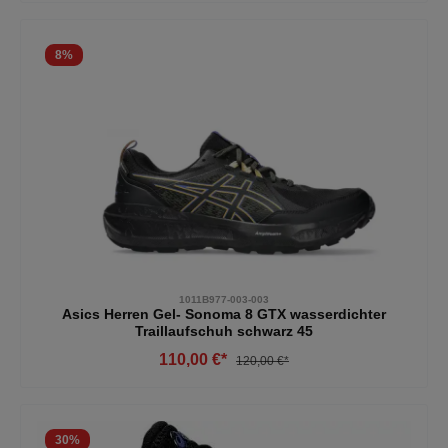
8
%
1011B977-003-003
Asics Herren Gel- Sonoma 8 GTX wasserdichter
Traillaufschuh schwarz 45
110,00 €*
120,00 €*
30
%