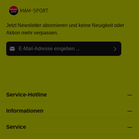
Jetzt Newsletter abonnieren und keine Neuigkeit oder
Aktion mehr verpassen.
E-Mail-Adresse*
Ich habe die
Datenschutzbestimmungen
zur Kenntnis
Die mit einem Stern (*) markierten Felder sind Pflichtfelder.
genommen und die
AGB
gelesen und bin mit ihnen
einverstanden.
Bitte gebe die oben abgebildeten Zeichen ein*
Service-Hotline
Informationen
Service