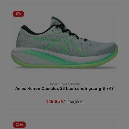
6
%
1011C143-400-47-008
Asics Herren Cumulus 28 Laufschuh grau-grün 47
149,95 €*
160,00 €*
21
%