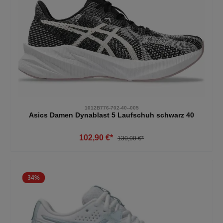
1012B776-702-40--005
Asics Damen Dynablast 5 Laufschuh schwarz 40
102,90 €*
130,00 €*
34
%