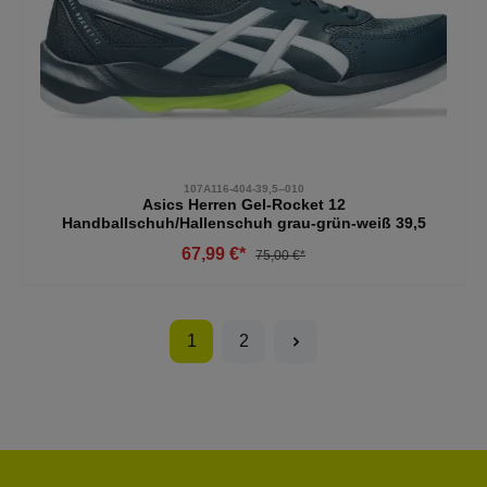
107A116-404-39,5--010
Asics Herren Gel-Rocket 12
Handballschuh/Hallenschuh grau-grün-weiß 39,5
67,99 €*
75,00 €*
1
2