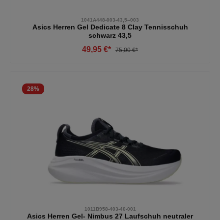
1041A448-003-43,5--003
Asics Herren Gel Dedicate 8 Clay Tennisschuh
schwarz 43,5
49,95 €*
75,00 €*
28
%
1011B958-403-40-001
Asics Herren Gel- Nimbus 27 Laufschuh neutraler