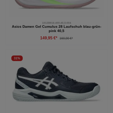
1012B916-400-40,5-004
Asics Damen Gel Cumulus 28 Laufschuh blau-grün-
pink 40,5
149,95 €*
160,00 €*
31
%