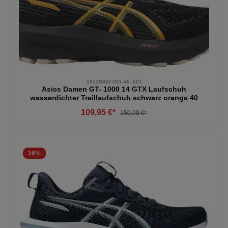
1012B857-001-40--001
Asics Damen GT- 1000 14 GTX Laufschuh
wasserdichter Traillaufschuh schwarz orange 40
109,95 €*
150,00 €*
16
%