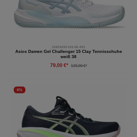
1042A293-102-38--001
Asics Damen Gel Challenger 15 Clay Tennisschuhe
weiß 38
79,00 €*
120,00 €*
6
%