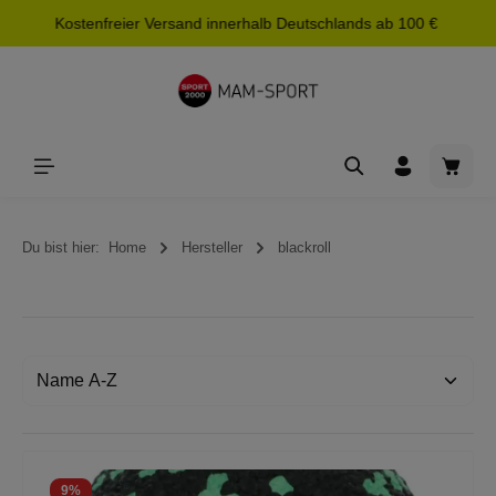
Kostenfreier Versand innerhalb Deutschlands ab 100 €
alt springen
Waren
Du bist hier:
Home
Hersteller
blackroll
9
%