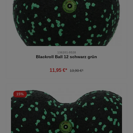
136201-9528
Blackroll Ball 12 schwarz grün
11,95 €*
13,90 €*
15
%