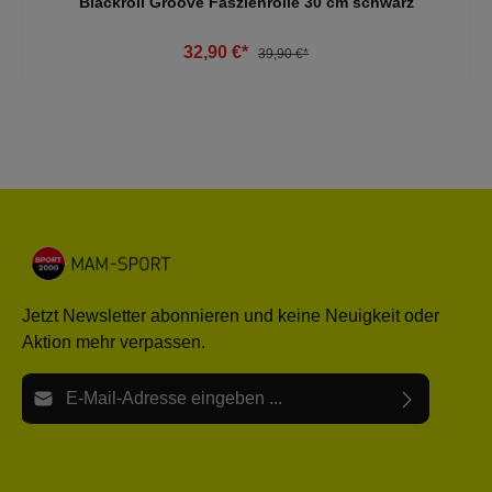
Blackroll Groove Faszienrolle 30 cm schwarz
32,90 €*
39,90 €*
Jetzt Newsletter abonnieren und keine Neuigkeit oder
Aktion mehr verpassen.
E-Mail-Adresse*
Ich habe die
Datenschutzbestimmungen
zur Kenntnis
Die mit einem Stern (*) markierten Felder sind Pflichtfelder.
genommen und die
AGB
gelesen und bin mit ihnen
einverstanden.