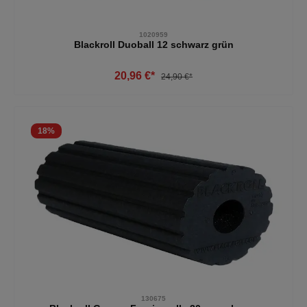
1020959
Blackroll Duoball 12 schwarz grün
20,96 €*
24,90 €*
18
%
130675