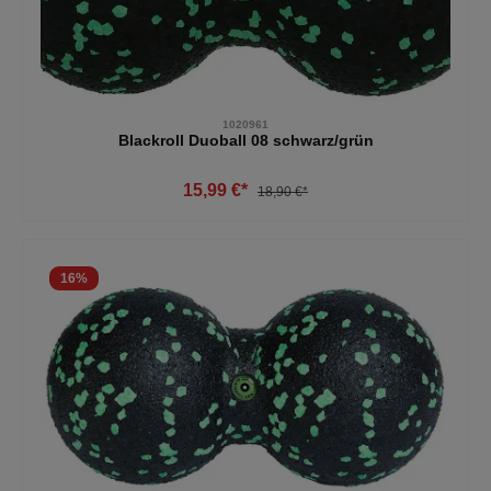
1020961
Blackroll Duoball 08 schwarz/grün
15,99 €*
18,90 €*
16
%