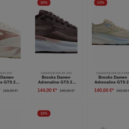
10
%
13
%
B181-002
1204431B-530-38--001
1204431B-244-42,5-00
 Damen
Brooks Damen
Brooks Damen
ne GTS 24
Adrenaline GTS 25
Adrenaline GTS 
schuh
Laufschuh gestützt
Laufschuh sand 4
*
144,00 €*
140,00 €*
150,00 €*
160,00 €*
160,00 
tzter
braun-rot-weiß 38
uh weiß
ld 38,5
10
%