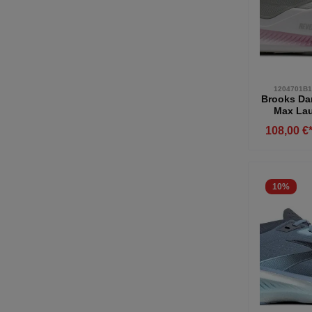
1204701B1
Brooks Da
Max La
weiß-gra
108,00 €
10
%