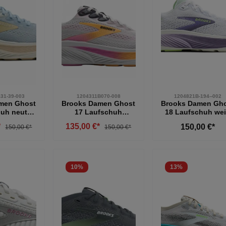
31-39-003
1204311B070-008
1204821B-194--002
men Ghost
Brooks Damen Ghost
Brooks Damen Gh
uh neutral
17 Laufschuh
18 Laufschuh we
e-weiß 39
neutraler Laufschuh
38,5
*
135,00 €*
150,00 €*
150,00 €*
150,00 €*
hellgrau orange pink
42,5
10
%
13
%