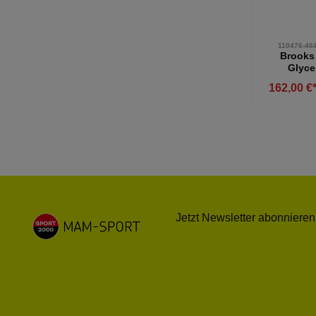
110476-464
Brooks
Glyce
Laufschu
162,00 €
blau-we
Jetzt Newsletter abonnieren