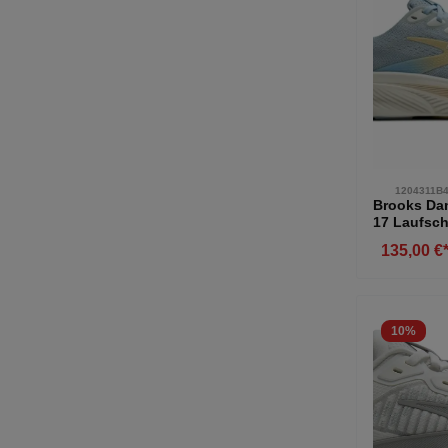
1204311B4
Brooks Da
17 Laufsch
blau-beig
135,00 €
10
%