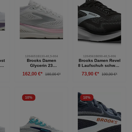
1204651B133-40,5-004
1204561B090-40,5-006
ost
Brooks Damen
Brooks Damen Revel
iß
Glycerin 23
8 Laufschuh schwarz
Laufschuh neutral
weiß 40,5
162,00 €*
73,90 €*
180,00 €*
100,00 €*
weiß-grau-rosa 40,5
10
%
10
%