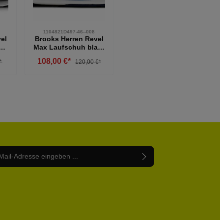
1104821D497-46--008
el
Brooks Herren Revel
arz
Max Laufschuh blau-
weiß 46
108,00 €*
*
120,00 €*
Adresse*
abe die
Datenschutzbestimmungen
zur Kenntnis
nem Stern (*) markierten Felder sind Pflichtfelder.
mmen und die
AGB
gelesen und bin mit ihnen
rstanden.
be die oben abgebildeten Zeichen ein*