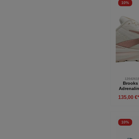
10
%
1204261
Brooks
Adrenali
Lauf
135,00 €
gestü
Laufsch
rosego
10
%