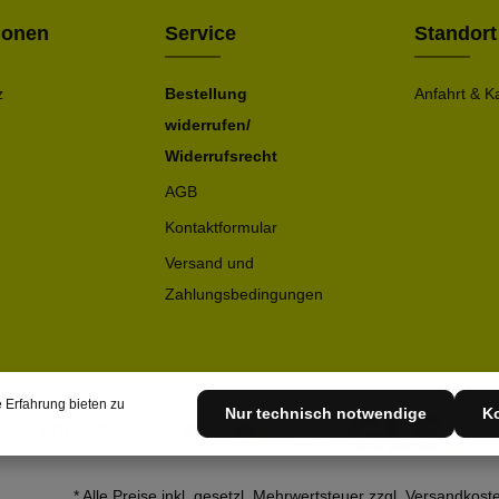
ionen
Service
Standort
z
Bestellung
Anfahrt & K
widerrufen/
Widerrufsrecht
AGB
Kontaktformular
Versand und
Zahlungsbedingungen
 Erfahrung bieten zu
Nur technisch notwendige
Ko
* Alle Preise inkl. gesetzl. Mehrwertsteuer zzgl.
Versandkost