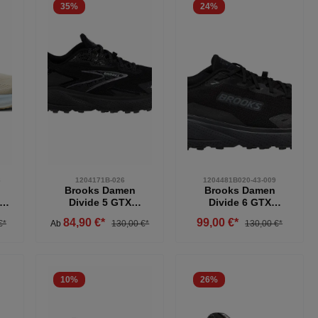
35
%
24
%
8
1204171B-026
1204481B020-43-009
Brooks Damen
Brooks Damen
25
Divide 5 GTX
Divide 6 GTX
2,5
Wasserdichter
Laufschuh
84,90 €*
99,00 €*
€*
Ab
130,00 €*
130,00 €*
Laufschuh/
wasserdichter
Trailrunningsschuh
Laufschuh schwarz
schwarz
43
10
%
26
%