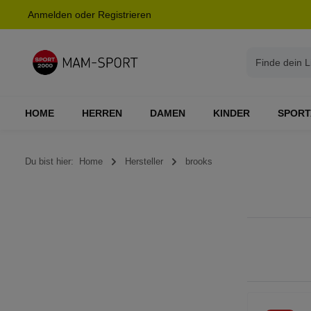
Anmelden
oder
Registrieren
springen
Zur Hauptnavigation springen
HOME
HERREN
DAMEN
KINDER
SPORT
Du bist hier:
Home
Hersteller
brooks