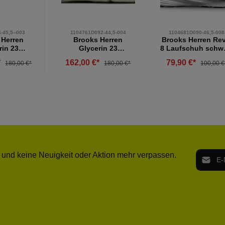
-45,5--003
1104761D092-44,5-004
1104681D090-46,5-008
 Herren
Brooks Herren
Brooks Herren Rev
rin 23
Glycerin 23
8 Laufschuh schw
h neutral
Laufschuh neutral
weiß 46,5
*
162,00 €*
79,90 €*
180,00 €*
180,00 €*
100,00 €
iß 45,5
weiß-grau-grün 44,5
E-Mail-
 und keine Neuigkeit oder Aktion mehr verpassen.
Ich h
Die mit ei
geno
einve
Bitte ge