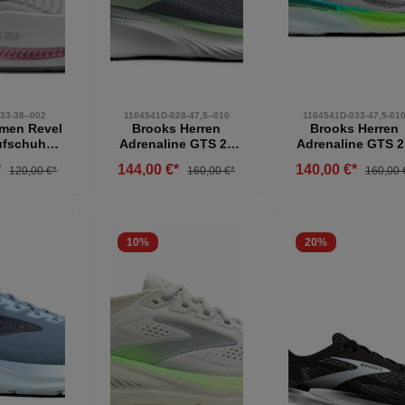
33-38--002
1104541D-028-47,5--010
1104541D-033-47,5-01
men Revel
Brooks Herren
Brooks Herren
ufschuh
Adrenaline GTS 25
Adrenaline GTS 
u-pink 38
Laufschuh gestützt
Laufschuh grau-g
*
144,00 €*
140,00 €*
120,00 €*
160,00 €*
160,00 
grau-grün 47,5
47,5
10
%
20
%