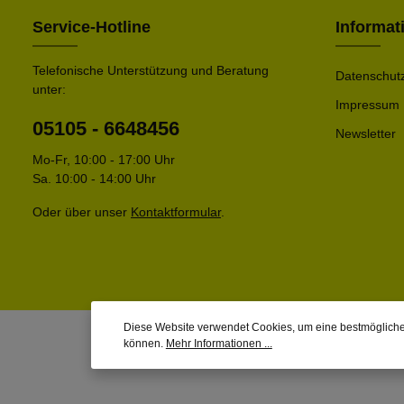
Service-Hotline
Informat
Telefonische Unterstützung und Beratung
Datenschut
unter:
Impressum
05105 - 6648456
Newsletter
Mo-Fr, 10:00 - 17:00 Uhr
Sa. 10:00 - 14:00 Uhr
Oder über unser
Kontaktformular
.
Diese Website verwendet Cookies, um eine bestmögliche
können.
Mehr Informationen ...