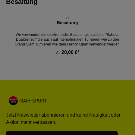
Produktgalerie überspringen
Besaitung
77
Besaitung
Wir verwenden die elektronische Besaitungsmaschine "Babolat
DualSensor" die auch auf internationalen Turnieren wie zb den
Grand Slam Turnieren wie dem French Open verwendet werden.
20,00 €*
Ab
Jetzt Newsletter abonnieren und keine Neuigkeit oder
Aktion mehr verpassen.
E-Mail-Adresse*