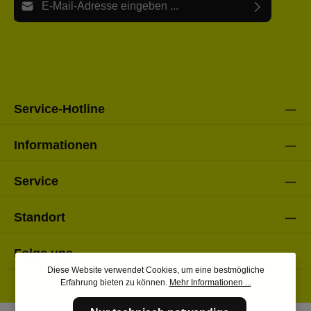
Ich habe die
Datenschutzbestimmungen
zur Kenntnis
Die mit einem Stern (*) markierten Felder sind Pflichtfelder.
genommen und die
AGB
gelesen und bin mit ihnen
einverstanden.
Bitte gebe die oben abgebildeten Zeichen ein*
Service-Hotline
Informationen
Service
Standort
Folge uns
Diese Website verwendet Cookies, um eine bestmögliche
Erfahrung bieten zu können.
Mehr Informationen ...