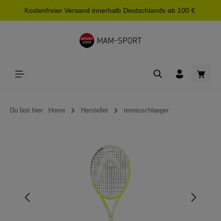
Kostenfreier Versand innerhalb Deutschlands ab 100 €
alt springen
Waren
Du bist hier:
Home
Hersteller
tennisschlaeger
Bildergalerie überspringen