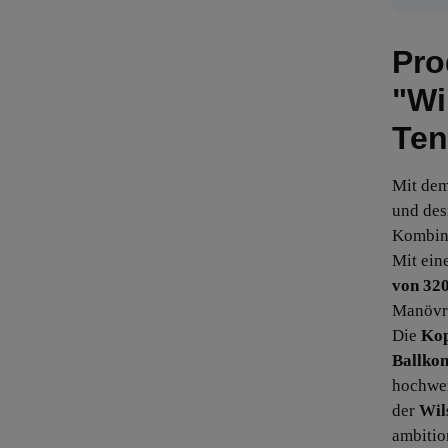
Pro
"Wi
Ten
Mit de
und des
Kombin
Mit ei
von 32
Manövri
Die
Kop
Ballkon
hochwer
der
Wil
ambition