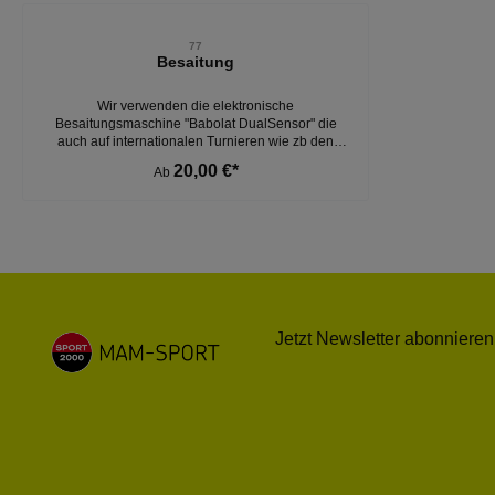
Produktgalerie überspringen
77
Besaitung
Wir verwenden die elektronische
Besaitungsmaschine "Babolat DualSensor" die
auch auf internationalen Turnieren wie zb den
Grand Slam Turnieren wie dem French Open
20,00 €*
Ab
verwendet werden.
Jetzt Newsletter abonnieren