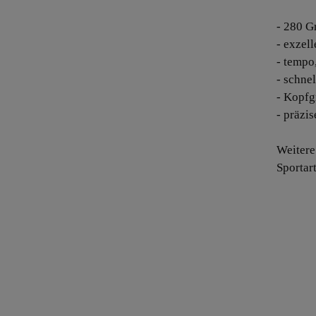
- 280 
- exzell
- tempo,
- schne
- Kopfg
- präzi
Weitere
Sportar