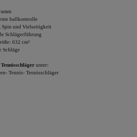
Gramm
ente ballkontrolle
 Spin und Vielseitigkeit
lle Schlägerführung
röße: 632 cm²
se Schläge
Tennisschläger
unter:
ten- Tennis- Tennisschläger