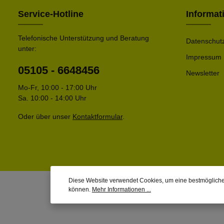
Service-Hotline
Informat
Telefonische Unterstützung und Beratung
Datenschut
unter:
Impressum
05105 - 6648456
Newsletter
Mo-Fr, 10:00 - 17:00 Uhr
Sa. 10:00 - 14:00 Uhr
Oder über unser
Kontaktformular
.
Diese Website verwendet Cookies, um eine bestmögliche
können.
Mehr Informationen ...