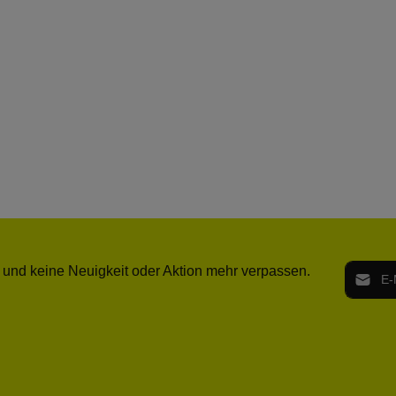
E-Mail-
 und keine Neuigkeit oder Aktion mehr verpassen.
Ich h
Die mit ei
geno
einve
Bitte ge