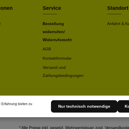
ionen
Service
Standort
z
Bestellung
Anfahrt & K
widerrufen/
Widerrufsrecht
AGB
Kontaktformular
Versand und
Zahlungsbedingungen
 Erfahrung bieten zu
Nur technisch notwendige
Ko
* Alle Preise inkl. gesetzl. Mehrwertsteuer zzgl.
Versandkost