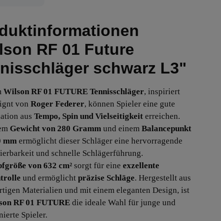
duktinformationen
lson RF 01 Future
nisschläger schwarz L3"
m
Wilson RF 01 FUTURE Tennisschläger
, inspiriert
ignt von
Roger Federer
, können Spieler eine gute
ation aus
Tempo, Spin und Vielseitigkeit
erreichen.
nem
Gewicht von 280 Gramm
und einem
Balancepunkt
0 mm
ermöglicht dieser Schläger eine hervorragende
erbarkeit und schnelle Schlägerführung.
fgröße von 632 cm²
sorgt für eine
exzellente
trolle
und ermöglicht
präzise Schläge
. Hergestellt aus
tigen Materialien und mit einem eleganten Design, ist
son RF 01 FUTURE
die ideale Wahl für junge und
ierte Spieler.