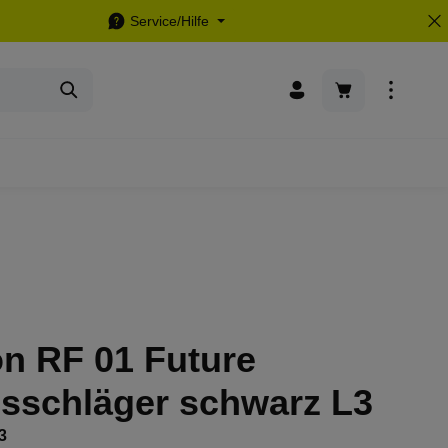
Service/Hilfe
Warenkorb enthä
n RF 01 Future
isschläger schwarz L3
3