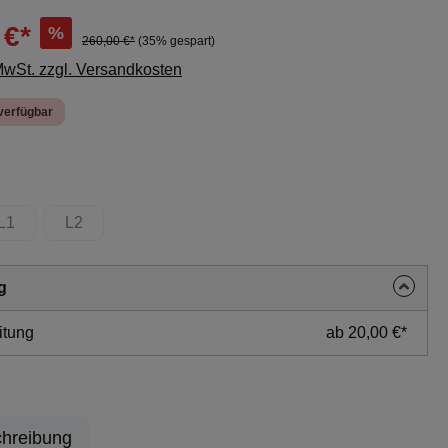
 €*
%
260,00 €*
(35% gespart)
 MwSt. zzgl. Versandkosten
verfügbar
uswählen
L1
L2
ion ist zurzeit nicht verfügbar.)
(Diese Option ist zurzeit nicht verfügbar.)
(Diese Option ist zurzeit nicht verfügbar.)
g
itung
ab 20,00 €*
hreibung