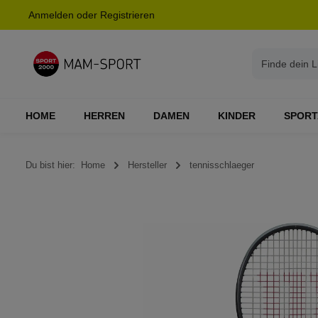
Anmelden
oder
Registrieren
springen
Zur Hauptnavigation springen
HOME
HERREN
DAMEN
KINDER
SPORT
Du bist hier:
Home
Hersteller
tennisschlaeger
Bildergalerie überspringen