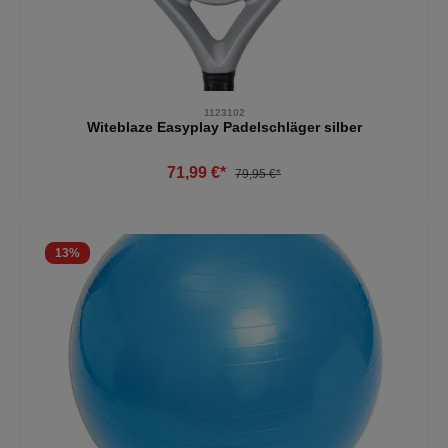
1123102
Witeblaze Easyplay Padelschläger silber
71,99 €*
79,95 €*
13
%