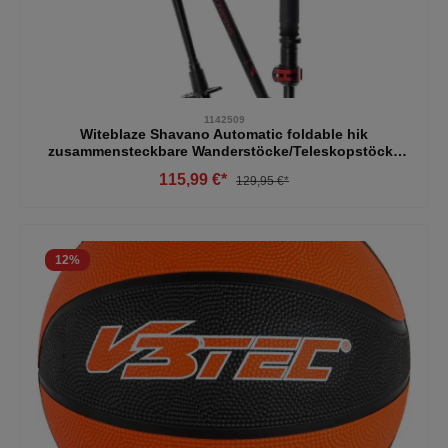
1142509
Witeblaze Shavano Automatic foldable hik
zusammensteckbare Wanderstöcke/Teleskopstöcke
schwarz-ror
115,99 €*
129,95 €*
12
%