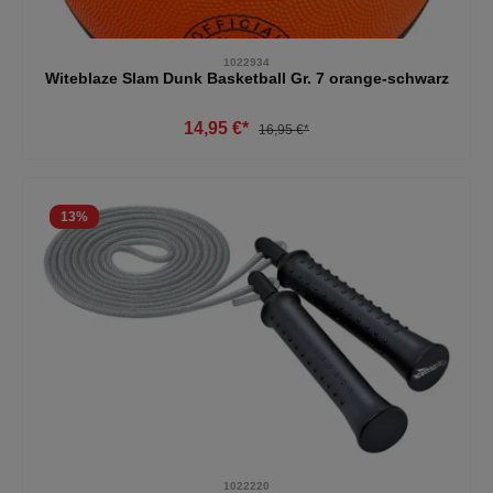
1022934
Witeblaze Slam Dunk Basketball Gr. 7 orange-schwarz
14,95 €*
16,95 €*
13
%
1022220