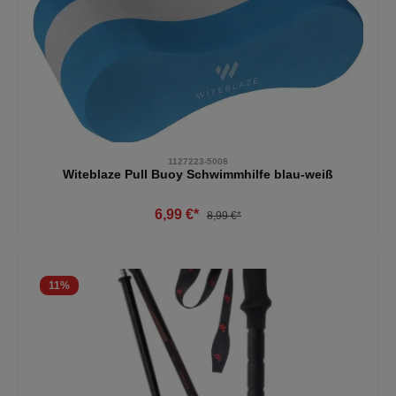
1127223-5008
Witeblaze Pull Buoy Schwimmhilfe blau-weiß
6,99 €*
8,99 €*
11
%