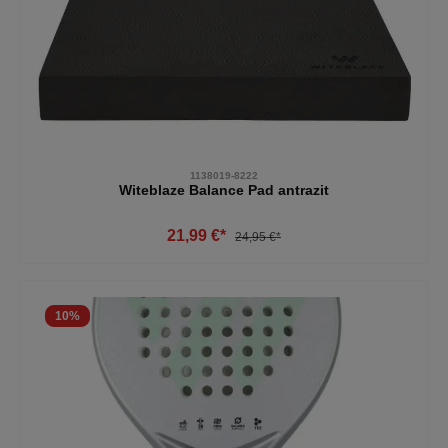
1138019-8222
Witeblaze Balance Pad antrazit
21,99 €*
24,95 €*
10
%