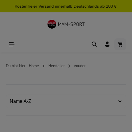
Kostenfreier Versand innerhalb Deutschlands ab 100 €
alt springen
Waren
Du bist hier:
Home
Hersteller
vauder