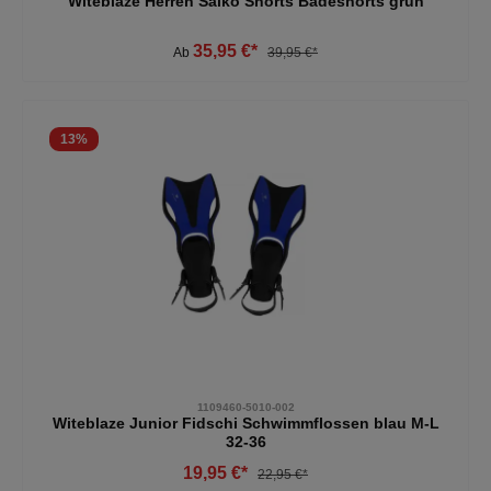
Witeblaze Herren Saiko Shorts Badeshorts grün
35,95 €*
Ab
39,95 €*
13
%
1109460-5010-002
Witeblaze Junior Fidschi Schwimmflossen blau M-L
32-36
19,95 €*
22,95 €*