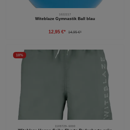
1022217
Witeblaze Gymnastik Ball blau
12,95 €*
14,95 €*
10
%
1109729- 6000