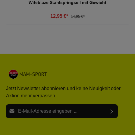
Witeblaze Stahlspringseil mit Gewicht
12,95 €*
14,95 €*
Jetzt Newsletter abonnieren und keine Neuigkeit oder
Aktion mehr verpassen.
E-Mail-Adresse*
Ich habe die
Datenschutzbestimmungen
zur Kenntnis
Die mit einem Stern (*) markierten Felder sind Pflichtfelder.
genommen und die
AGB
gelesen und bin mit ihnen