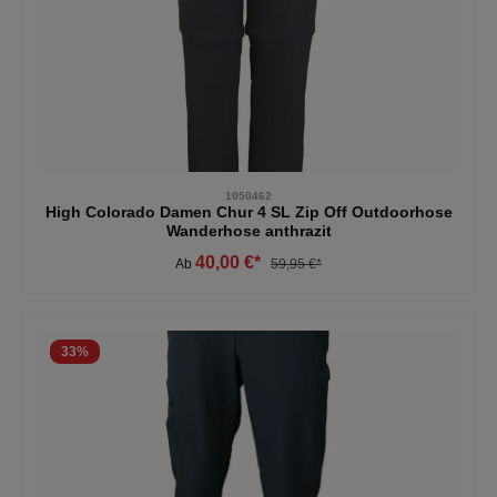
1050462
High Colorado Damen Chur 4 SL Zip Off Outdoorhose
Wanderhose anthrazit
40,00 €*
Ab
59,95 €*
33
%