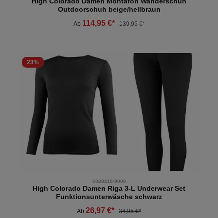
High Colorado Damen Montafon Wanderschuh
Outdoorschuh beige/hellbraun
114,95 €*
Ab
139,95 €*
23
%
1028410-9000
High Colorado Damen Riga 3-L Underwear Set
Funktionsunterwäsche schwarz
26,97 €*
Ab
34,95 €*