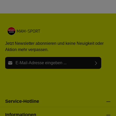
Jetzt Newsletter abonnieren und keine Neuigkeit oder
Aktion mehr verpassen.
E-Mail-Adresse*
Ich habe die
Datenschutzbestimmungen
zur Kenntnis
Die mit einem Stern (*) markierten Felder sind Pflichtfelder.
genommen und die
AGB
gelesen und bin mit ihnen
einverstanden.
Bitte gebe die oben abgebildeten Zeichen ein*
Service-Hotline
Informationen