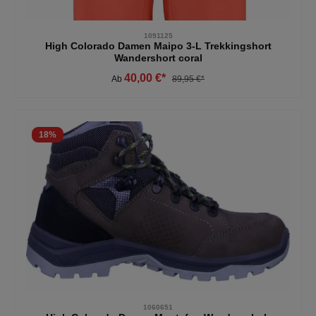
1091125
High Colorado Damen Maipo 3-L Trekkingshort
Wandershort coral
40,00 €*
Ab
89,95 €*
18
%
1060651