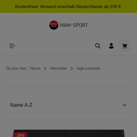
Kostenfreier Versand innerhalb Deutschlands ab 100 €
alt springen
Waren
Du bist hier:
Home
Hersteller
high-colorado
10
%