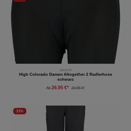
1021176
High Colorado Damen Altogether 2 Radlerhose
schwarz
26,95 €*
Ab
29,95 €*
33
%