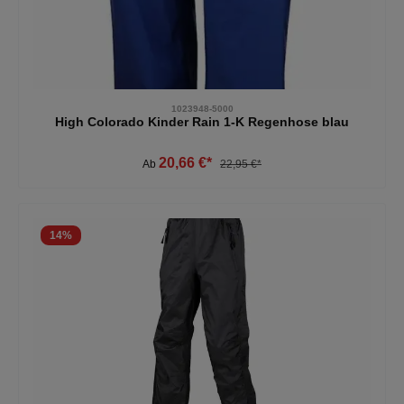
1023948-5000
High Colorado Kinder Rain 1-K Regenhose blau
20,66 €*
Ab
22,95 €*
14
%