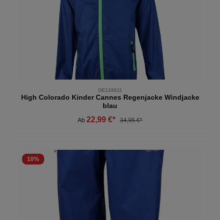
DE128011
High Colorado Kinder Cannes Regenjacke Windjacke
blau
22,99 €*
Ab
34,95 €*
10
%