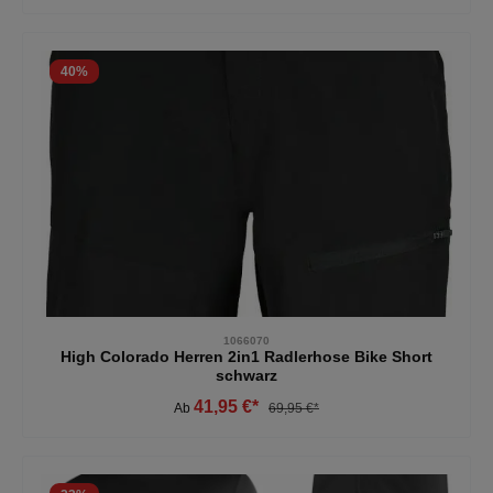
40
%
1066070
High Colorado Herren 2in1 Radlerhose Bike Short
schwarz
41,95 €*
Ab
69,95 €*