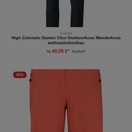
1050456
High Colorado Damen Chur Outdoorhose Wanderhose
anthrazit/obsidian
40,00 €*
Ab
59,95 €*
56
%